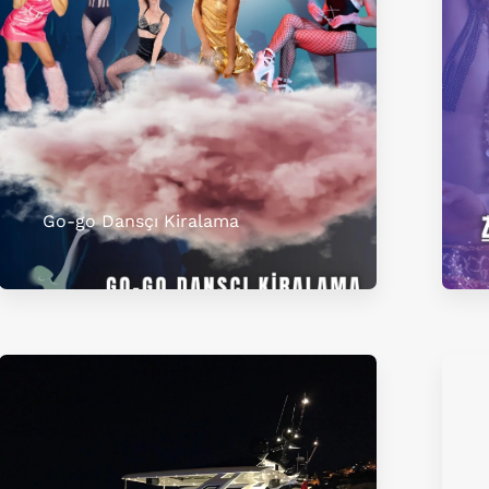
Go-go Dansçı Kiralama​