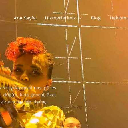
Ana Sayfa
Hizmetlerimiz
Blog
Hakkımı
 yanınızda yer almayı görev
düğün, kına gecesi, özel
 sizlere her tür dansçı