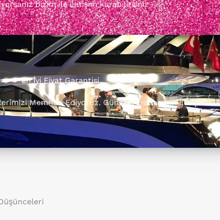
orsanız bizim ile iletişim kurabilirsiniz
En İyi Fiyat Garantisi
rilerimizi Memnun Ediyoruz. Güncel Fiyatlar için İletişime G
 Düşünceleri