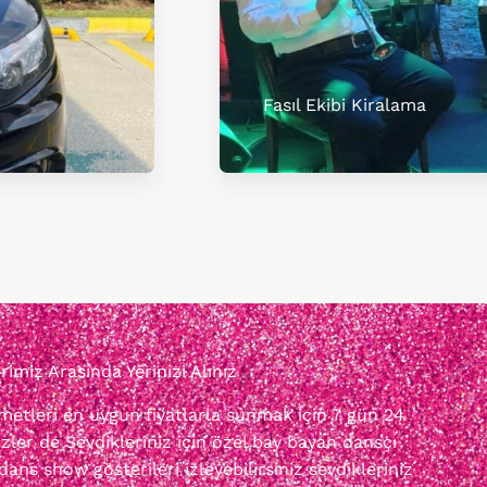
Fasıl Ekibi Kiralama
miz Arasında Yerinizi Alınız
izmetleri en uygun fiyatlarla sunmak için 7 gün 24
zler de Sevdikleriniz için özel bay bayan dansçı
dans show gösterileri izleyebilirsiniz sevdikleriniz