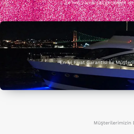
ile hoş zamanlar geçirmek istiy
En İyi Fiyat Garantisi İle Müşte
Müşterilerimizin