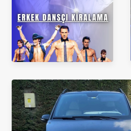
Erkek Dansçı Kiralama​