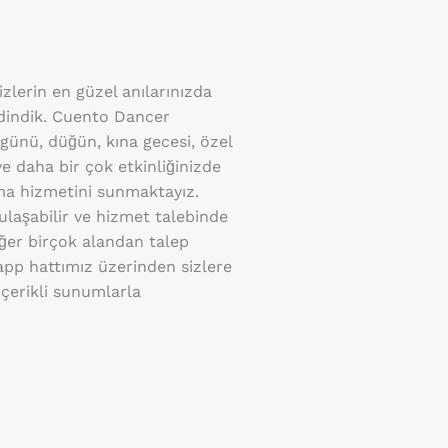
sizlerin en güzel anılarınızda
edindik. Cuento Dancer
ünü, düğün, kına gecesi, özel
ve daha bir çok etkinliğinizde
ama hizmetini sunmaktayız.
ulaşabilir ve hizmet talebinde
iğer birçok alandan talep
sapp hattımız üzerinden sizlere
içerikli sunumlarla