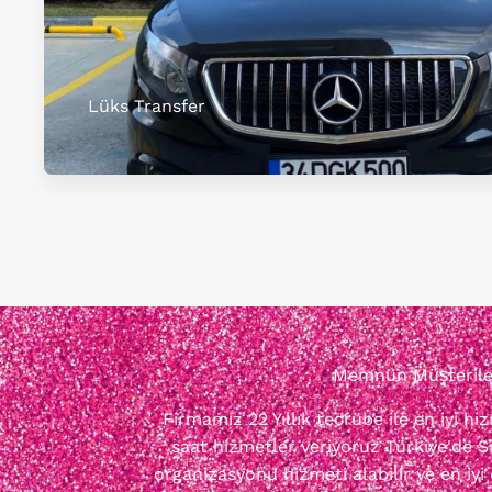
Lüks Transfer
Memnun Müşterileri
Firmamız 22 Yıllık tecrübe ile en iyi h
saat hizmetler veriyoruz Türkiye'de Si
organizasyonu hizmeti alabilir ve en iyi 