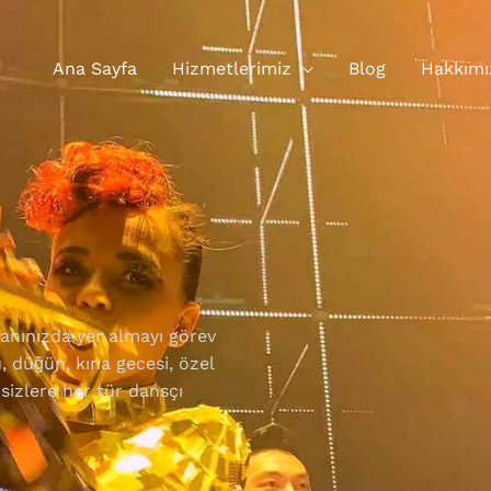
Ana Sayfa
Hizmetlerimiz
Blog
Hakkımı
 yanınızda yer almayı görev
düğün, kına gecesi, özel
 sizlere her tür dansçı