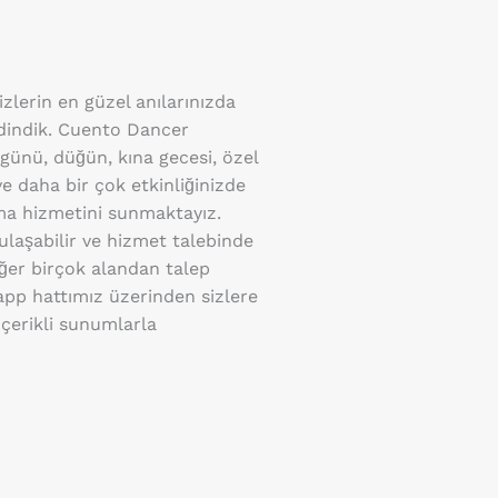
sizlerin en güzel anılarınızda
edindik. Cuento Dancer
ünü, düğün, kına gecesi, özel
ve daha bir çok etkinliğinizde
ama hizmetini sunmaktayız.
ulaşabilir ve hizmet talebinde
iğer birçok alandan talep
sapp hattımız üzerinden sizlere
içerikli sunumlarla