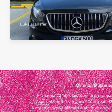
Lüks Transfer
Memnun Müşterileri
Firmamız 22 Yıllık tecrübe ile en iyi h
saat hizmetler veriyoruz Türkiye'de Si
organizasyonu hizmeti alabilir ve en iyi 