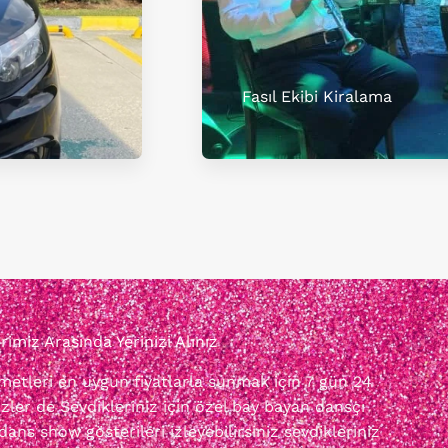
Fasıl Ekibi Kiralama
miz Arasında Yerinizi Alınız
izmetleri en uygun fiyatlarla sunmak için 7 gün 24
zler de Sevdikleriniz için özel bay bayan dansçı
dans show gösterileri izleyebilirsiniz sevdikleriniz