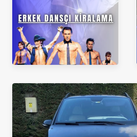
Erkek Dansçı Kiralama​