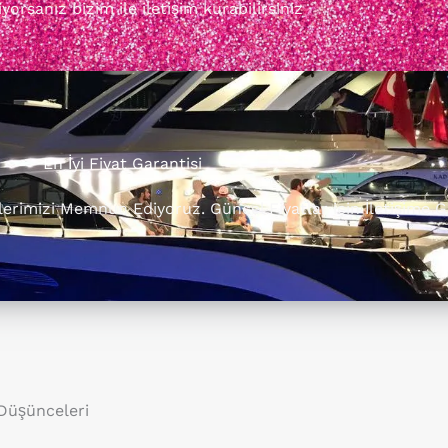
orsanız bizim ile iletişim kurabilirsiniz
En İyi Fiyat Garantisi
rilerimizi Memnun Ediyoruz. Güncel Fiyatlar için İletişime G
 Düşünceleri