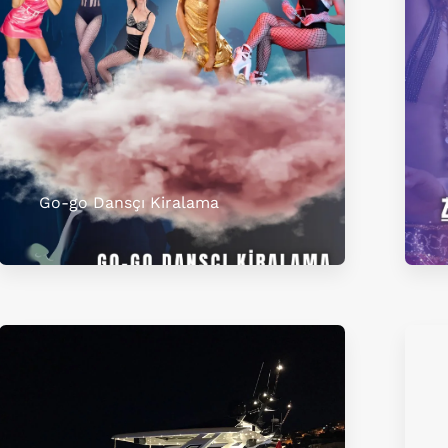
Go-go Dansçı Kiralama​