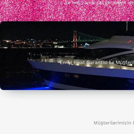
ile hoş zamanlar geçirmek istiy
En İyi Fiyat Garantisi İle Müşte
Müşterilerimizin