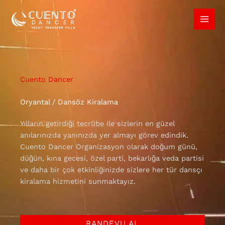
İçeriğe
atla
Cuento Dancer
Oryantal / Dansöz Kiralama
Yılların getirdiği tecrübe ile sizlerin en güzel
anılarınızda yanınızda yer almayı görev edindik.
Cuento Dancer Organizasyon olarak doğum günü,
düğün, kına gecesi, özel parti, bekarlığa veda partisi
ve daha bir çok etkinliğinizde sizlere her tür dansçı
kiralama hizmetini sunmaktayız.
RANDEVU AL