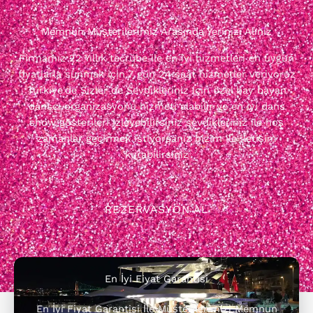
Memnun Müşterilerimiz Arasında Yerinizi Alınız
Firmamız 22 Yıllık tecrübe ile en iyi hizmetleri en uygun
fiyatlarla sunmak için 7 gün 24 saat hizmetler veriyoruz
Türkiye'de Sizler de Sevdikleriniz için özel bay bayan
dansçı organizasyonu hizmeti alabilir ve en iyi dans
show gösterileri izleyebilirsiniz sevdikleriniz ile hoş
zamanlar geçirmek istiyorsanız bizim ile iletişim
kurabilirsiniz
REZERVASYON AL
En İyi Fiyat Garantisi
En İyi Fiyat Garantisi İle Müşterilerimizi Memnun