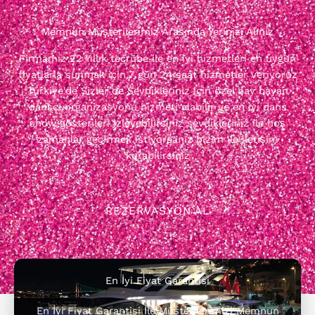
Memnun Müşterilerimiz Arasında Yerinizi Alınız
Firmamız 22 Yıllık tecrübe ile en iyi hizmetleri en uygun
fiyatlarla sunmak için 7 gün 24 saat hizmetler veriyoruz
Türkiye'de Sizler de Sevdikleriniz için özel bay bayan
dansçı organizasyonu hizmeti alabilir ve en iyi dans
show gösterileri izleyebilirsiniz sevdikleriniz ile hoş
zamanlar geçirmek istiyorsanız bizim ile iletişim
kurabilirsiniz
REZERVASYON AL
En İyi Fiyat Garantisi
En İyi Fiyat Garantisi İle Müşterilerimizi Memnun