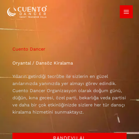
İçeriğe
atla
Cuento Dancer
Oryantal / Dansöz Kiralama
Yılların getirdiği tecrübe ile sizlerin en güzel
anılarınızda yanınızda yer almayı görev edindik.
Cuento Dancer Organizasyon olarak doğum günü,
düğün, kına gecesi, özel parti, bekarlığa veda partisi
ve daha bir çok etkinliğinizde sizlere her tür dansçı
kiralama hizmetini sunmaktayız.
RANDEVU AL