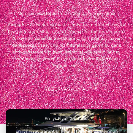
Memnun Müşterilerimiz Arasında Yerinizi Alınız
Firmamız 22 Yıllık tecrübe ile en iyi hizmetleri en uygun
fiyatlarla sunmak için 7 gün 24 saat hizmetler veriyoruz
Türkiye'de Sizler de Sevdikleriniz için özel bay bayan
dansçı organizasyonu hizmeti alabilir ve en iyi dans
show gösterileri izleyebilirsiniz sevdikleriniz ile hoş
zamanlar geçirmek istiyorsanız bizim ile iletişim
kurabilirsiniz
REZERVASYON AL
En İyi Fiyat Garantisi
En İyi Fiyat Garantisi İle Müşterilerimizi Memnun