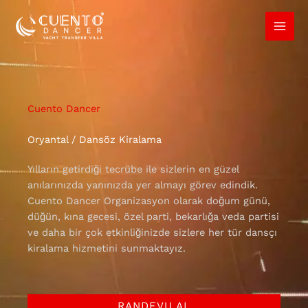
İçeriğe
atla
Cuento Dancer
Oryantal / Dansöz Kiralama
Yılların getirdiği tecrübe ile sizlerin en güzel
anılarınızda yanınızda yer almayı görev edindik.
Cuento Dancer Organizasyon olarak doğum günü,
düğün, kına gecesi, özel parti, bekarlığa veda partisi
ve daha bir çok etkinliğinizde sizlere her tür dansçı
kiralama hizmetini sunmaktayız.
RANDEVU AL