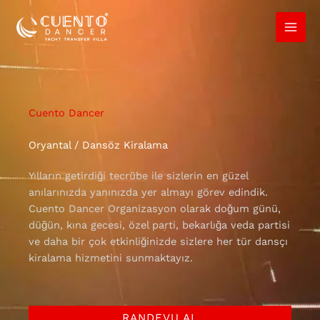
İçeriğe
atla
Cuento Dancer
Oryantal / Dansöz Kiralama
Yılların getirdiği tecrübe ile sizlerin en güzel
anılarınızda yanınızda yer almayı görev edindik.
Cuento Dancer Organizasyon olarak doğum günü,
düğün, kına gecesi, özel parti, bekarlığa veda partisi
ve daha bir çok etkinliğinizde sizlere her tür dansçı
kiralama hizmetini sunmaktayız.
RANDEVU AL