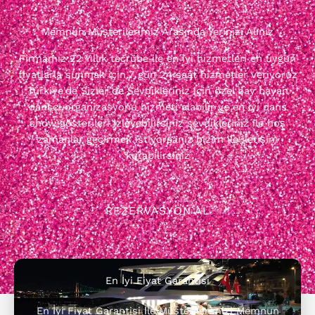
Memnun Müşterilerimiz Arasında Yerinizi Alınız
Firmamız 22 Yıllık tecrübe ile en iyi hizmetleri en uygun
fiyatlarla sunmak için 7 gün 24 saat hizmetler veriyoruz
Türkiye'de Sizler de Sevdikleriniz için özel bay bayan
dansçı organizasyonu hizmeti alabilir ve en iyi dans
show gösterileri izleyebilirsiniz sevdikleriniz ile hoş
zamanlar geçirmek istiyorsanız bizim ile iletişim
kurabilirsiniz
REZERVASYON AL
En İyi Fiyat Garantisi
En İyi Fiyat Garantisi İle Müşterilerimizi Memnun