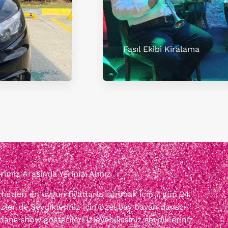
Fasıl Ekibi Kiralama
miz Arasında Yerinizi Alınız
izmetleri en uygun fiyatlarla sunmak için 7 gün 24
zler de Sevdikleriniz için özel bay bayan dansçı
dans show gösterileri izleyebilirsiniz sevdikleriniz