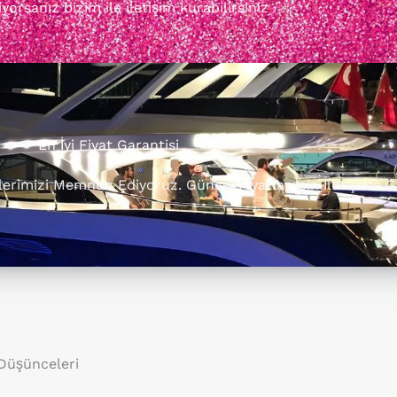
orsanız bizim ile iletişim kurabilirsiniz
En İyi Fiyat Garantisi
rilerimizi Memnun Ediyoruz. Güncel Fiyatlar için İletişime G
 Düşünceleri