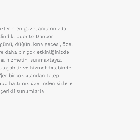
sizlerin en güzel anılarınızda
edindik. Cuento Dancer
ünü, düğün, kına gecesi, özel
ve daha bir çok etkinliğinizde
ama hizmetini sunmaktayız.
ulaşabilir ve hizmet talebinde
iğer birçok alandan talep
sapp hattımız üzerinden sizlere
içerikli sunumlarla