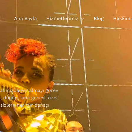
Ana Sayfa
Hizmetlerimiz
Blog
Hakkımı
 yanınızda yer almayı görev
düğün, kına gecesi, özel
 sizlere her tür dansçı