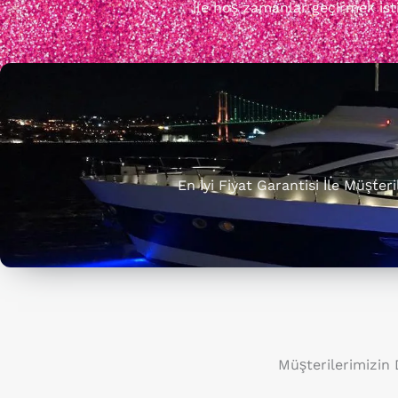
ile hoş zamanlar geçirmek istiy
En İyi Fiyat Garantisi İle Müşte
Müşterilerimizin