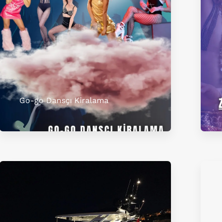
Go-go Dansçı Kiralama​