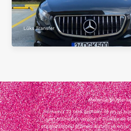
Lüks Transfer
Memnun Müşterileri
Firmamız 22 Yıllık tecrübe ile en iyi h
saat hizmetler veriyoruz Türkiye'de Si
organizasyonu hizmeti alabilir ve en iyi 