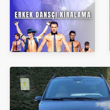
Erkek Dansçı Kiralama​