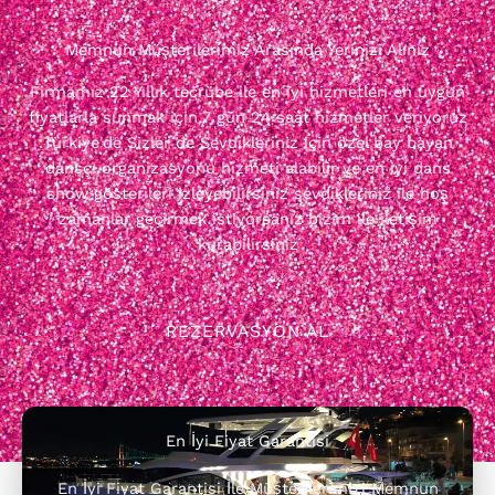
Memnun Müşterilerimiz Arasında Yerinizi Alınız
Firmamız 22 Yıllık tecrübe ile en iyi hizmetleri en uygun
fiyatlarla sunmak için 7 gün 24 saat hizmetler veriyoruz
Türkiye'de Sizler de Sevdikleriniz için özel bay bayan
dansçı organizasyonu hizmeti alabilir ve en iyi dans
show gösterileri izleyebilirsiniz sevdikleriniz ile hoş
zamanlar geçirmek istiyorsanız bizim ile iletişim
kurabilirsiniz
REZERVASYON AL
En İyi Fiyat Garantisi
En İyi Fiyat Garantisi İle Müşterilerimizi Memnun