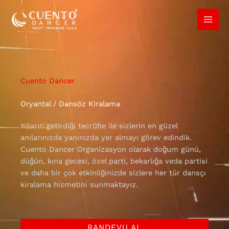
İçeriğe
atla
Cuento Dancer
Oryantal / Dansöz Kiralama
Yılların getirdiği tecrübe ile sizlerin en güzel
anılarınızda yanınızda yer almayı görev edindik.
Cuento Dancer Organizasyon olarak doğum günü,
düğün, kına gecesi, özel parti, bekarlığa veda partisi
ve daha bir çok etkinliğinizde sizlere her tür dansçı
kiralama hizmetini sunmaktayız.
RANDEVU AL