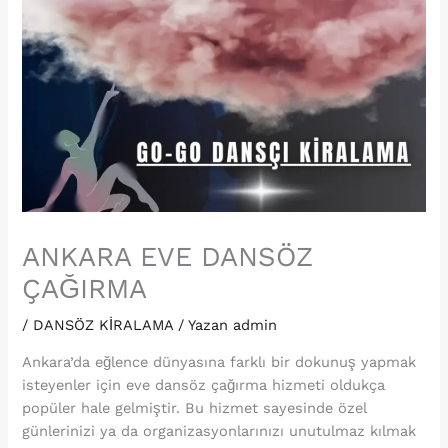
ANKARA EVE DANSÖZ
ÇAĞIRMA
/
DANSÖZ KİRALAMA
/ Yazan
admin
Ankara’da eğlence dünyasına farklı bir dokunuş yapmak
isteyenler için eve dansöz çağırma hizmeti oldukça
popüler hale gelmiştir. Bu hizmet sayesinde özel
günlerinizi ya da organizasyonlarınızı unutulmaz kılmak