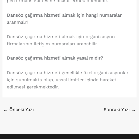
performans kalitesine dikkat etmek önemlidir.
Dansöz çağırma hizmeti almak için hangi numaralar
aranmalı?
Dansöz çağırma hizmeti almak için organizasyon
firmalarının iletişim numaraları aranabilir.
Dansöz çağırma hizmeti almak yasal mıdır?
Dansöz çağırma hizmeti genellikle özel organizasyonlar
için sunulmakta olup, yasal limitler içinde hareket
edilmesi gerekmektedir.
←
Önceki Yazı
Sonraki Yazı
→