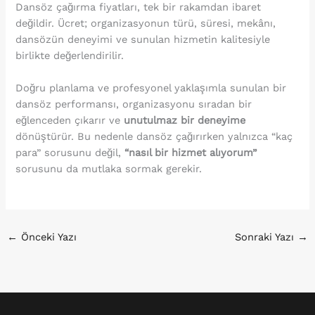
Dansöz çağırma fiyatları, tek bir rakamdan ibaret
değildir. Ücret; organizasyonun türü, süresi, mekânı,
dansözün deneyimi ve sunulan hizmetin kalitesiyle
birlikte değerlendirilir.
Doğru planlama ve profesyonel yaklaşımla sunulan bir
dansöz performansı, organizasyonu sıradan bir
eğlenceden çıkarır ve
unutulmaz bir deneyime
dönüştürür. Bu nedenle dansöz çağırırken yalnızca “kaç
para” sorusunu değil,
“nasıl bir hizmet alıyorum”
sorusunu da mutlaka sormak gerekir.
←
Önceki Yazı
Sonraki Yazı
→