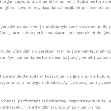
e
organizasyonunda önemli bir adımdır. Doğru performans s
ın görsel şovdan mı yoksa daha enerjik bir performanstan 
genellikle müzik ve ışık efektleriyle senkronize edilir. B
Dansçıların sahne performanslarını inceleyerek, etkinliği
idir. Etkinliğinizin gereksinimlerine göre belirleyeceğini
tacaktır. Aynı zamanda performansın başlangıç ve bitiş zama
e
sürecinde dansçıların kostümleri de göz önünde bulundu
yonun tarzına uygun olmalıdır. Ayrıca dansçıların giyece
o dansçı performansını belirlemek, organizasyonunuzu un
 etkileyebilir ve etkinliğinizi unutulmaz kılabilirsiniz.