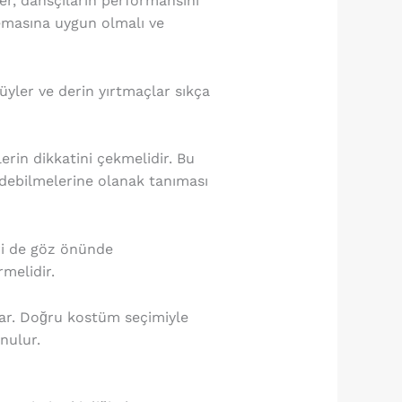
r, dansçıların performansını
emasına uygun olmalı ve
tüyler ve derin yırtmaçlar sıkça
erin dikkatini çekmelidir. Bu
edebilmelerine olanak tanıması
ri de göz önünde
melidir.
ar. Doğru kostüm seçimiyle
nulur.