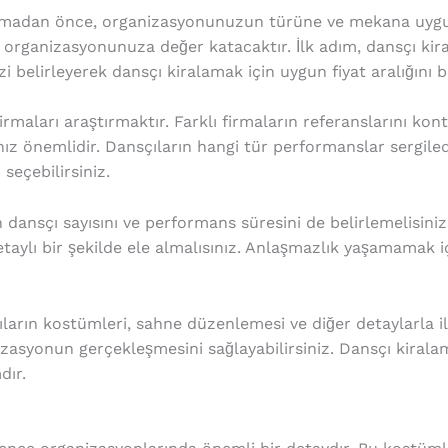
amadan önce, organizasyonunuzun türüne ve mekana uygun
 organizasyonunuza değer katacaktır. İlk adım, dansçı kira
 belirleyerek dansçı kiralamak için uygun fiyat aralığını bel
rmaları araştırmaktır. Farklı firmaların referanslarını kontr
ız önemlidir. Dansçıların hangi tür performanslar sergiled
eçebilirsiniz.
 dansçı sayısını ve performans süresini de belirlemelisini
aylı bir şekilde ele almalısınız. Anlaşmazlık yaşamamak iç
rın kostümleri, sahne düzenlemesi ve diğer detaylarla ilgi
izasyonun gerçekleşmesini sağlayabilirsiniz. Dansçı kiral
dır.