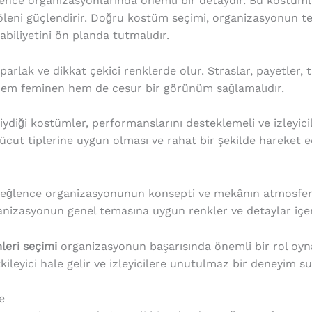
ence organizasyonlarında önemli bir detaydır. Bu kostümle
öleni güçlendirir. Doğru kostüm seçimi, organizasyonun t
abiliyetini ön planda tutmalıdır.
parlak ve dikkat çekici renklerde olur. Straslar, payetler, 
 hem feminen hem de cesur bir görünüm sağlamalıdır.
diği kostümler, performanslarını desteklemeli ve izleyicil
ücut tiplerine uygun olması ve rahat bir şekilde hareket 
 eğlence organizasyonunun konsepti ve mekânın atmosfe
anizasyonun genel temasına uygun renkler ve detaylar içer
eri seçimi
organizasyonun başarısında önemli bir rol oyn
ileyici hale gelir ve izleyicilere unutulmaz bir deneyim su
e