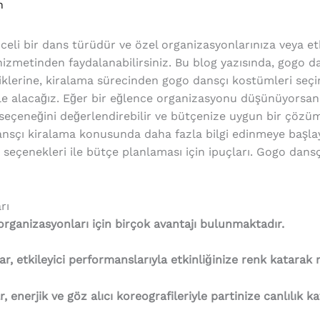
n
nceli bir dans türüdür ve özel organizasyonlarınıza veya etk
hizmetinden faydalanabilirsiniz. Bu blog yazısında, gogo d
liklerine, kiralama sürecinden gogo dansçı kostümleri seç
ele alacağız. Eğer bir eğlence organizasyonu düşünüyorsan
seçeneğini değerlendirebilir ve bütçenize uygun bir çözüm b
dansçı kiralama konusunda daha fazla bilgi edinmeye başla
seçenekleri ile bütçe planlaması için ipuçları. Gogo dansç
rı
rganizasyonları için birçok avantajı bulunmaktadır.
r, etkileyici performanslarıyla etkinliğinize renk katarak mi
enerjik ve göz alıcı koreografileriyle partinize canlılık ka