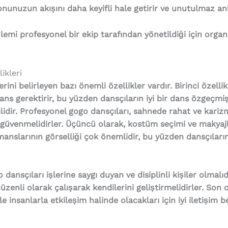
nunuzun akışını daha keyifli hale getirir ve unutulmaz an
lemi profesyonel bir ekip tarafından yönetildiği için or
ikleri
ini belirleyen bazı önemli özellikler vardır. Birinci özelli
mans gerektirir, bu yüzden dansçıların iyi bir dans özgeçmiş
dir. Profesyonel gogo dansçıları, sahnede rahat ve karizmat
güvenmelidirler. Üçüncü olarak, kostüm seçimi ve makyaj
nslarının görselliği çok önemlidir, bu yüzden dansçıların
ansçıları işlerine saygı duyan ve disiplinli kişiler olmal
zenli olarak çalışarak kendilerini geliştirmelidirler. Son o
e insanlarla etkileşim halinde olacakları için iyi iletişim b