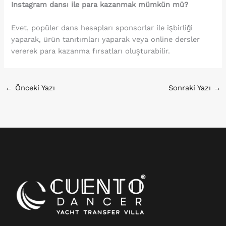
Instagram dansı ile para kazanmak mümkün mü?
Evet, popüler dans hesapları sponsorlar ile işbirliği
yaparak, ürün tanıtımları yaparak veya online dersler
vererek para kazanma fırsatları oluşturabilir.
←
Önceki Yazı
Sonraki Yazı
→
Instagram