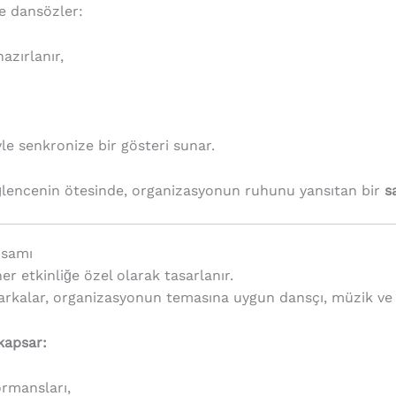
e dansözler:
azırlanır,
yle senkronize bir gösteri sunar.
eğlencenin ötesinde, organizasyonun ruhunu yansıtan bir
s
psamı
er etkinliğe özel olarak tasarlanır.
arkalar, organizasyonun temasına uygun dansçı, müzik ve
 kapsar:
ormansları,