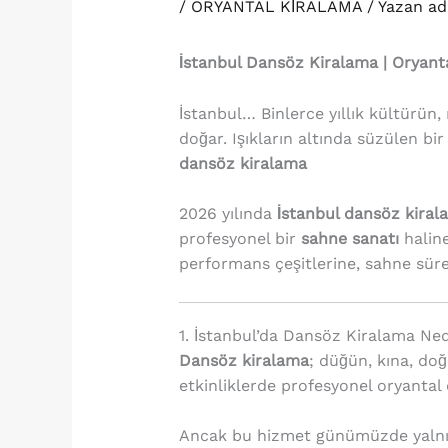
/
ORYANTAL KİRALAMA
/ Yazan
ad
İstanbul Dansöz Kiralama | Oryant
İstanbul… Binlerce yıllık kültürün, 
doğar. Işıkların altında süzülen bi
dansöz kiralama
2026 yılında
İstanbul dansöz kiral
profesyonel bir
sahne sanatı
haline
performans çeşitlerine, sahne süre
1. İstanbul’da Dansöz Kiralama Ned
Dansöz kiralama
; düğün, kına, do
etkinliklerde profesyonel oryantal 
Ancak bu hizmet günümüzde yalnızc