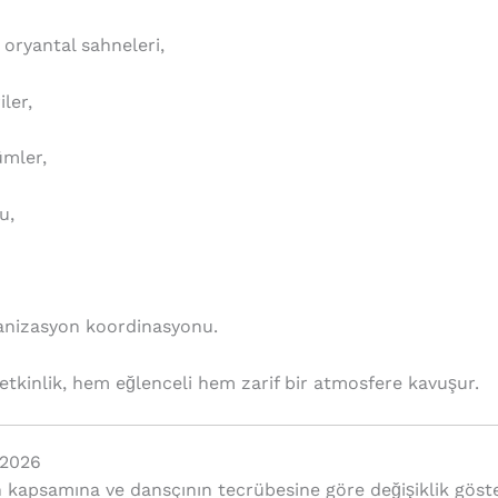
oryantal sahneleri,
ler,
ümler,
u,
ganizasyon koordinasyonu.
etkinlik, hem eğlenceli hem zarif bir atmosfere kavuşur.
 2026
n kapsamına ve dansçının tecrübesine göre değişiklik göste