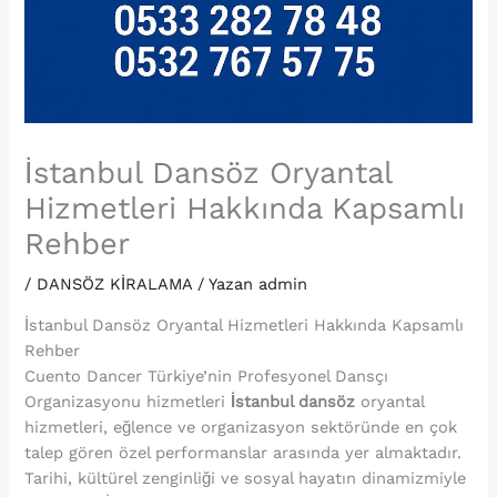
İstanbul Dansöz Oryantal
Hizmetleri Hakkında Kapsamlı
Rehber
/
DANSÖZ KİRALAMA
/ Yazan
admin
İstanbul Dansöz Oryantal Hizmetleri Hakkında Kapsamlı
Rehber
Cuento Dancer Türkiye’nin Profesyonel Dansçı
Organizasyonu hizmetleri
İstanbul dansöz
oryantal
hizmetleri, eğlence ve organizasyon sektöründe en çok
talep gören özel performanslar arasında yer almaktadır.
Tarihi, kültürel zenginliği ve sosyal hayatın dinamizmiyle