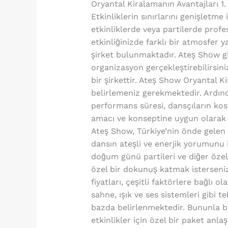
Oryantal Kiralamanın Avantajları 1.
Etkinliklerin sınırlarını genişletm
etkinliklerde veya partilerde prof
etkinliğinizde farklı bir atmosfer 
şirket bulunmaktadır. Ateş Show gibi
organizasyon gerçekleştirebilirsin
bir şirkettir. Ateş Show Oryantal Ki
belirlemeniz gerekmektedir. Ardından
performans süresi, dansçıların kost
amacı ve konseptine uygun olarak ö
Ateş Show, Türkiye’nin önde gelen 
dansın ateşli ve enerjik yorumunu iç
doğum günü partileri ve diğer özel
özel bir dokunuş katmak isterseniz
fiyatları, çeşitli faktörlere bağlı ol
sahne, ışık ve ses sistemleri gibi t
bazda belirlenmektedir. Bununla bir
etkinlikler için özel bir paket anla