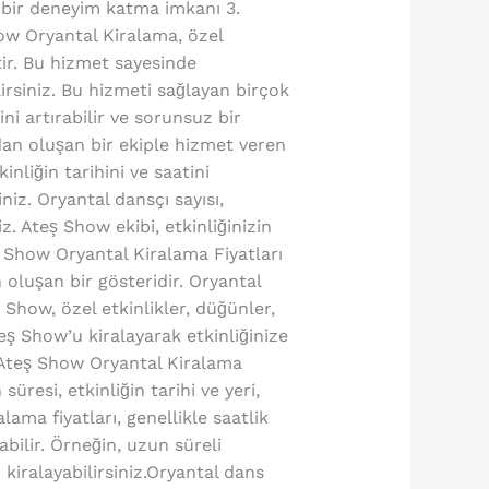
lı bir deneyim katma imkanı 3.
how Oryantal Kiralama, özel
tir. Bu hizmet sayesinde
lirsiniz. Bu hizmeti sağlayan birçok
ni artırabilir ve sorunsuz bir
dan oluşan bir ekiple hizmet veren
nliğin tarihini ve saatini
niz. Oryantal dansçı sayısı,
z. Ateş Show ekibi, etkinliğinizin
ş Show Oryantal Kiralama Fiyatları
oluşan bir gösteridir. Oryantal
 Show, özel etkinlikler, düğünler,
ş Show’u kiralayarak etkinliğinize
. Ateş Show Oryantal Kiralama
süresi, etkinliğin tarihi ve yeri,
ama fiyatları, genellikle saatlik
bilir. Örneğin, uzun süreli
u kiralayabilirsiniz.Oryantal dans