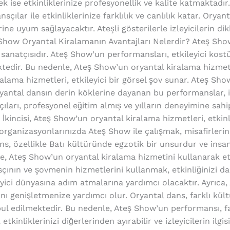
ek ise etkinliklerinize profesyonellik ve kalite katmaktadı
çılar ile etkinliklerinize farklılık ve canlılık katar. Oryanta
ne uyum sağlayacaktır. Ateşli gösterilerle izleyicilerin dikk
Show Oryantal Kiralamanın Avantajları Nelerdir? Ateş Sho
 sanatçısıdır. Ateş Show’un performansları, etkileyici kos
ktedir. Bu nedenle, Ateş Show’un oryantal kiralama hizmetl
alama hizmetleri, etkileyici bir görsel şov sunar. Ateş Show
Oryantal dansın derin köklerine dayanan bu performanslar, iz
ları, profesyonel eğitim almış ve yılların deneyimine sahip 
. İkincisi, Ateş Show’un oryantal kiralama hizmetleri, etkin
organizasyonlarınızda Ateş Show ile çalışmak, misafirlerin
ns, özellikle Batı kültüründe egzotik bir unsurdur ve insa
, Ateş Show’un oryantal kiralama hizmetini kullanarak et
nsçının ve şovmenin hizmetlerini kullanmak, etkinliğinizi da
leyici dünyasına adım atmalarına yardımcı olacaktır. Ayrıca
arını genişletmenize yardımcı olur. Oryantal dans, farklı kül
bul edilmektedir. Bu nedenle, Ateş Show’un performansı, far
kinliklerinizi diğerlerinden ayırabilir ve izleyicilerin ilgis