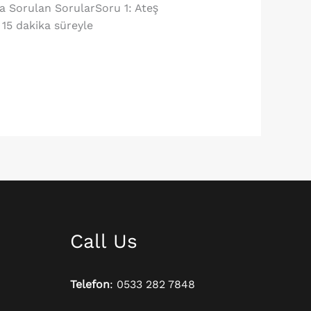
ça Sorulan SorularSoru 1: Ateş
 15 dakika süreyle
Call Us
Telefon
: 0533 282 7848