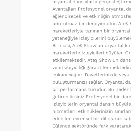
oryantal dansçılarla gerçekleştirm
Avantajları Profesyonel oryantal dans
eğlendirecek ve etkinliğin atmosferi
unutulmaz bir deneyim olur. Ateş 
hareketleriyle tanınan bir oryantal
yeteneğiyle izleyicilerini büyüleme
Birincisi, Ateş Show’un oryantal kir
hareketlerle izleyicileri büyüler. 
etkilemektedir. Ateş Show’un dansçı
ve etkileyiciliği garantilenmektedir
imkanı sağlar. Davetlerinizde veya 
buluşturmanızı sağlar. Oryantal da
bir performans türüdür. Bu nedenle
getirebilirsiniz.Profesyonel bir da
izleyicilerin oryantal dansın büyü
hizmetleri, etkinliklerinizin sınırl
edebilen evrensel bir dil olarak ka
Eğlence sektöründe fark yaratarak et