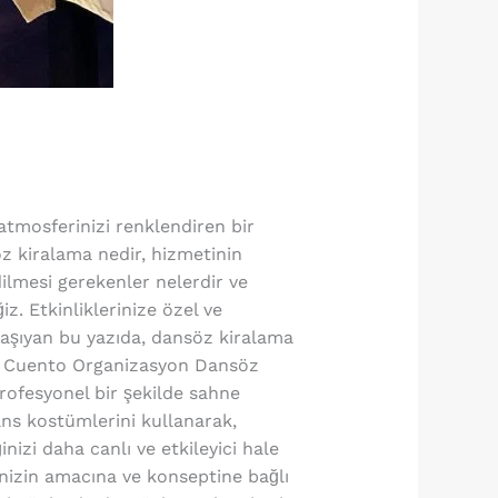
atmosferinizi renklendiren bir
z kiralama nedir, hizmetinin
dilmesi gerekenler nelerdir ve
z. Etkinliklerinize özel ve
taşıyan bu yazıda, dansöz kiralama
r? Cuento Organizasyon Dansöz
rofesyonel bir şekilde sahne
ans kostümlerini kullanarak,
nizi daha canlı ve etkileyici hale
inizin amacına ve konseptine bağlı