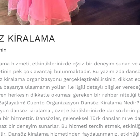
Z KİRALAMA
min
a hizmeti, etkinliklerinizde eşsiz bir deneyim sunan ve 
tinin pek çok avantajı bulunmaktadır. Bu yazımızda dansö
söz kiralama organizasyonu gerçekleştirebilirsiniz, dikkat e
arıya ulaşmanın yolları ile ilgili detaylı bilgiler vereceği
en herkesin dikkatle okuması gereken bir rehber niteliği 
. Başlayalım! Cuento Organizasyon Dansöz Kiralama Nedi
n dansöz kiralama , özel etkinliklerinizde dansözlerin p
 bir hizmettir. Dansözler, geleneksel Türk danslarını ve d
az bir deneyim sunarlar. Bu hizmeti tercih etmek, etkinliği
ilir. Dansöz kiralama hizmetinden faydalanmanız, etkinliğ