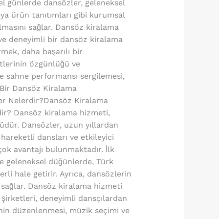
zel günlerde dansözler, geleneksel
veya ürün tanıtımları gibi kurumsal
lmasını sağlar. Dansöz kiralama
ve deneyimli bir dansöz kiralama
rmek, daha başarılı bir
tlerinin özgünlüğü ve
de sahne performansı sergilemesi,
l Bir Dansöz Kiralama
ler Nelerdir?Dansöz Kiralama
ir? Dansöz kiralama hizmeti,
rüdür. Dansözler, uzun yıllardan
areketli dansları ve etkileyici
rçok avantajı bulunmaktadır. İlk
kle geleneksel düğünlerde, Türk
rli hale getirir. Ayrıca, dansözlerin
 sağlar. Dansöz kiralama hizmeti
şirketleri, deneyimli dansçılardan
rinin düzenlenmesi, müzik seçimi ve