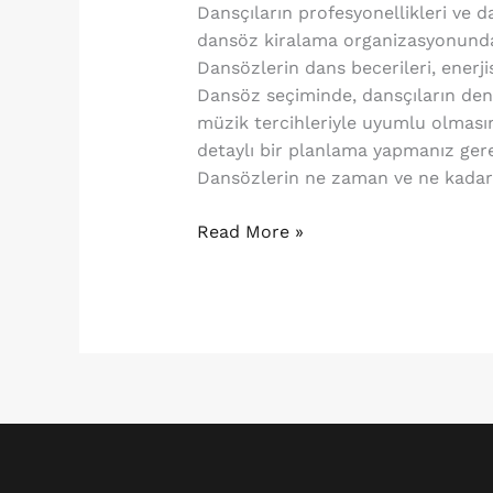
Dansçıların profesyonellikleri ve d
dansöz kiralama organizasyonunda b
Dansözlerin dans becerileri, enerj
Dansöz seçiminde, dansçıların dene
müzik tercihleriyle uyumlu olması
detaylı bir planlama yapmanız gere
Dansözlerin ne zaman ve ne kadar 
Read More »