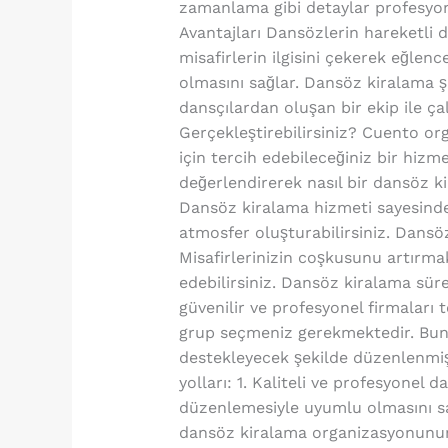
zamanlama gibi detaylar profesyone
Avantajları Dansözlerin hareketli d
misafirlerin ilgisini çekerek eğlen
olmasını sağlar. Dansöz kiralama şi
dansçılardan oluşan bir ekip ile ça
Gerçekleştirebilirsiniz? Cuento org
için tercih edebileceğiniz bir hizm
değerlendirerek nasıl bir dansöz k
Dansöz kiralama hizmeti sayesinde,
atmosfer oluşturabilirsiniz. Dansö
Misafirlerinizin coşkusunu artırm
edebilirsiniz. Dansöz kiralama sür
güvenilir ve profesyonel firmaları 
grup seçmeniz gerekmektedir. Bunu
destekleyecek şekilde düzenlenmi
yolları: 1. Kaliteli ve profesyone
düzenlemesiyle uyumlu olmasını sa
dansöz kiralama organizasyonunun