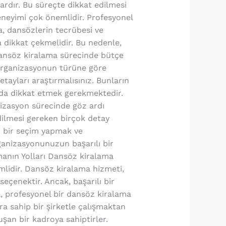
rdır. Bu süreçte dikkat edilmesi
deneyimi çok önemlidir. Profesyonel
ta, dansözlerin tecrübesi ve
a dikkat çekmelidir. Bu nedenle,
dansöz kiralama sürecinde bütçe
e organizasyonun türüne göre
etayları araştırmalısınız. Bunların
a da dikkat etmek gerekmektedir.
nizasyon sürecinde göz ardı
dilmesi gereken birçok detay
n bir seçim yapmak ve
anizasyonunuzun başarılı bir
manın Yolları Dansöz kiralama
mlidir. Dansöz kiralama hizmeti,
seçenektir. Ancak, başarılı bir
l, profesyonel bir dansöz kiralama
a sahip bir şirketle çalışmaktan
uşan bir kadroya sahiptirler.