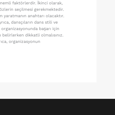
emli faktörlerdir. İkinci olarak,
özlerin seçilmesi gerekmektedir.
im yaratmanın anahtarı olacaktır.
ca, dansçıların dans stili ve
 organizasyonunda başarı için
elirlerken dikkatli olmalısınız.
rıca, organizasyonun