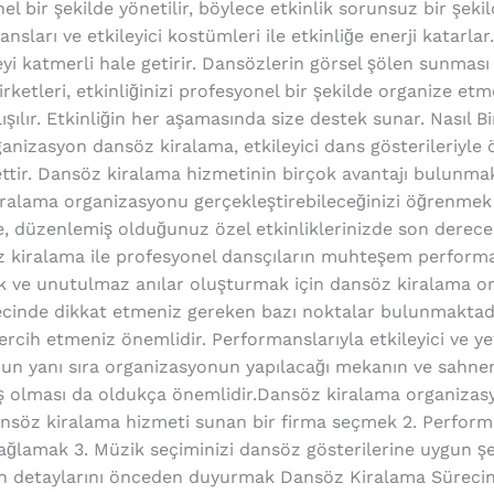
l bir şekilde yönetilir, böylece etkinlik sorunsuz bir şek
ansları ve etkileyici kostümleri ile etkinliğe enerji katarl
ceyi katmerli hale getirir. Dansözlerin görsel şölen sunmas
rketleri, etkinliğinizi profesyonel bir şekilde organize etm
lışılır. Etkinliğin her aşamasında size destek sunar. Nası
anizasyon dansöz kiralama, etkileyici dans gösterileriyle 
ettir. Dansöz kiralama hizmetinin birçok avantajı bulunmak
iralama organizasyonu gerçekleştirebileceğinizi öğrenmek 
 düzenlemiş olduğunuz özel etkinliklerinizde son derece g
z kiralama ile profesyonel dansçıların muhteşem performans
ak ve unutulmaz anılar oluşturmak için dansöz kiralama o
ecinde dikkat etmeniz gereken bazı noktalar bulunmaktadı
tercih etmeniz önemlidir. Performanslarıyla etkileyici ve y
n yanı sıra organizasyonun yapılacağı mekanın ve sahnen
ş olması da oldukça önemlidir.Dansöz kiralama organiza
l dansöz kiralama hizmeti sunan bir firma seçmek 2. Perfor
ğlamak 3. Müzik seçiminizi dansöz gösterilerine uygun şek
 detaylarını önceden duyurmak Dansöz Kiralama Sürecin