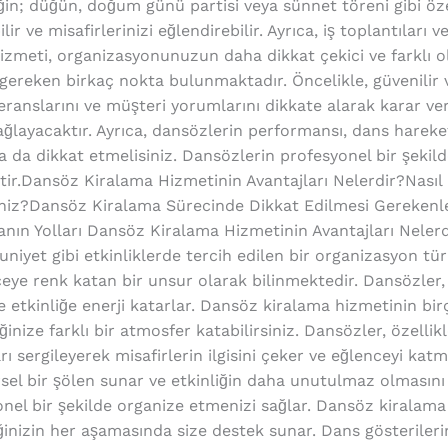
neğin; düğün, doğum günü partisi veya sünnet töreni gibi ö
ir ve misafirlerinizi eğlendirebilir. Ayrıca, iş toplantıları 
izmeti, organizasyonunuzun daha dikkat çekici ve farklı o
ereken birkaç nokta bulunmaktadır. Öncelikle, güvenilir 
eferanslarını ve müşteri yorumlarını dikkate alarak karar ve
ğlayacaktır. Ayrıca, dansözlerin performansı, dans hareke
 da dikkat etmelisiniz. Dansözlerin profesyonel bir şekil
ektir.Dansöz Kiralama Hizmetinin Avantajları Nelerdir?Nası
iniz?Dansöz Kiralama Sürecinde Dikkat Edilmesi Gereken
ın Yolları Dansöz Kiralama Hizmetinin Avantajları Nelerd
iyet gibi etkinliklerde tercih edilen bir organizasyon tü
ye renk katan bir unsur olarak bilinmektedir. Dansözler, h
 ve etkinliğe enerji katarlar. Dansöz kiralama hizmetinin bi
ğinize farklı bir atmosfer katabilirsiniz. Dansözler, özelli
 sergileyerek misafirlerin ilgisini çeker ve eğlenceyi katme
sel bir şölen sunar ve etkinliğin daha unutulmaz olmasını
nel bir şekilde organize etmenizi sağlar. Dansöz kiralama 
nliğinizin her aşamasında size destek sunar. Dans gösterile