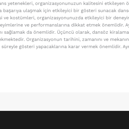
ans yetenekleri, organizasyonunuzun kalitesini etkileyen ön
aşarıya ulaşmak için etkileyici bir gösteri sunacak dans
isi ve kostümleri, organizasyonunuzda etkileyici bir deney
yimlerine ve performanslarına dikkat etmek önemlidir. Ayrı
nı sağlamak da önemlidir. Üçüncü olarak, dansöz kiralama
kmektedir. Organizasyonun tarihini, zamanını ve mekanını b
süreyle gösteri yapacaklarına karar vermek önemlidir. Ay