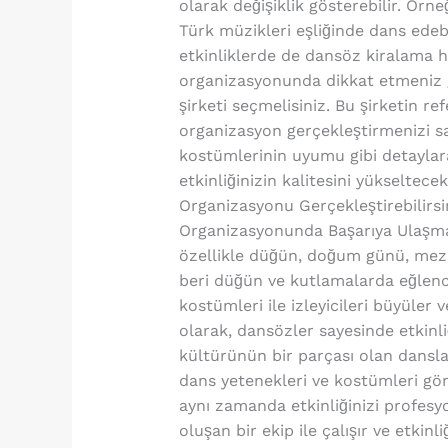
olarak değişiklik gösterebilir. Ör
Türk müzikleri eşliğinde dans edebil
etkinliklerde de dansöz kiralama h
organizasyonunda dikkat etmeniz g
şirketi seçmelisiniz. Bu şirketin r
organizasyon gerçekleştirmenizi sa
kostümlerinin uyumu gibi detaylara
etkinliğinizin kalitesini yükseltec
Organizasyonu Gerçekleştirebilirs
Organizasyonunda Başarıya Ulaşman
özellikle düğün, doğum günü, mezun
beri düğün ve kutlamalarda eğlence
kostümleri ile izleyicileri büyüler
olarak, dansözler sayesinde etkinli
kültürünün bir parçası olan dansları
dans yetenekleri ve kostümleri gör
aynı zamanda etkinliğinizi profesyo
oluşan bir ekip ile çalışır ve etki