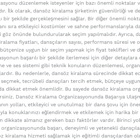
asyonu düzenlemek isteyenler için bazı önemli noktalar va
. İlk olarak, dansöz kiralama şirketinin güvenilirliği ve 
ılı bir şekilde gerçekleşmesini sağlar. Bir diğer önemli nok
anı sıra etkileyici kostümler ve sahne performanslarıyla d
ri göz önünde bulundurularak seçim yapılmalıdır. Ayrıca, 
ralama fiyatları, dansçıların sayısı, performans süresi v
 bütçenize uygun bir seçim yapmak için fiyat teklifleri ve d
syonun başarılı bir şekilde ilerlemesi için diğer detaylar
e ve ses sistemi gibi teknik konuların düzenlemesi, orga
ardır. Bu nedenlerle, dansöz kiralama sürecinde dikkat e
t seçmek, tecrübeli dansçıları tercih etmek, bütçeye uygu
da dikkat etmek önemlidir. Bu sayede dansöz kiralama org
lirsiniz. Dansöz Kiralama Organizasyonunda Başarıya Ulaş
n yolları, etkileyici ve unutulmaz bir dans şovu için öne
uyla konuklarınızı eğlendirmek ve etkilemek için harika bir 
 dikkate almanız gereken bazı faktörler vardır. Birinci yo
 organizasyonunda başarı, deneyimli ve yetenekli dansçılar
öz kiralama hizmeti sağlamak için eğitimli dansçılardan ol