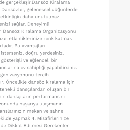
ilde gerçekleşir.Dansöz Kiralama
ar. Dansözler, geleneksel düğünlerde
ı etkinliğin daha unutulmaz
enizi sağlar. Deneyimli
l Bir Dansöz Kiralama Organizasyonu
özel etkinliklerinize renk katmak
tadır. Bu avantajları
isterseniz, doğru yerdesiniz.
österişli ve eğlenceli bir
larına ev sahipliği yapabilirsiniz.
rganizasyonunu tercih
r. Öncelikle dansöz kiralama için
etenekli dansçılardan oluşan bir
in dansçıların performansını
syonunda başarıya ulaşmanın
manslarınızın mekan ve sahne
ilde yapmak 4. Misafirlerinize
de Dikkat Edilmesi Gerekenler