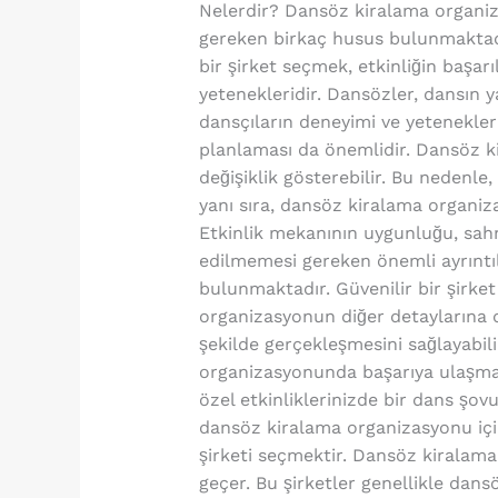
Nelerdir? Dansöz kiralama organiz
gereken birkaç husus bulunmaktadır
bir şirket seçmek, etkinliğin başar
yetenekleridir. Dansözler, dansın y
dansçıların deneyimi ve yetenekle
planlaması da önemlidir. Dansöz ki
değişiklik gösterebilir. Bu nedenle,
yanı sıra, dansöz kiralama organiza
Etkinlik mekanının uygunluğu, sahn
edilmemesi gereken önemli ayrıntıl
bulunmaktadır. Güvenilir bir şirke
organizasyonun diğer detaylarına 
şekilde gerçekleşmesini sağlayabi
organizasyonunda başarıya ulaşmanı
özel etkinliklerinizde bir dans şov
dansöz kiralama organizasyonu için
şirketi seçmektir. Dansöz kiralama
geçer. Bu şirketler genellikle dans