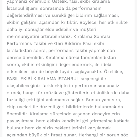
yapmanız önemlidir. Üstelik, fasil ekibi kiralama
İstanbul işlemi sonrasında da performansın
değerlendirilmesi ve sürekli geribildirim sağlanması,
ekibin gelişimi açısından kritiktir. Böylece, her etkinlikte
daha iyi sonuçlar elde edebilir ve müşteri
memnuniyetini artırabilirsiniz. Kiralama Sonrası
Performans Takibi ve Geri Bildirim Fasil ekibi
kiraladıktan sonra, performans takibi yapmak son
derece önemlidir. Kiralama süreci tamamlandıktan
sonra, ekibin etkinliğini değerlendirmek, ilerideki
etkinlikler için de büyük fayda sağlayacaktır. Özellikle,
FASIL EKİBİ KİRALAMA İSTANBUL seçeneği ile
ulaşabileceğiniz farklı ekiplerin performansını analiz
etmek, hangi tür müzik ve gösterilerin etkinliklerde daha
fazla ilgi çektiğini anlamanızı sağlar. Bunun yanı sıra,
ekip üyeleri ile düzenli geri bildirimlerde bulunmak da
önemlidir. Kiralama sürecinde yaşanan deneyimlerin
paylaşılması, hem ekibin kendisini geliştirmesine katkıda
bulunur hem de sizin beklentilerinizi karşılamak
açısından büyük bir fırsat sunar. Herhangi bir sorun söz