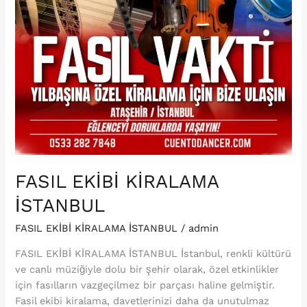
FASIL EKİBİ KİRALAMA
İSTANBUL
FASIL EKİBİ KİRALAMA İSTANBUL
/
admin
FASIL EKİBİ KİRALAMA İSTANBUL İstanbul, renkli kültürü
ve canlı müziğiyle dolu bir şehir olarak, özel etkinlikler
için fasılların vazgeçilmez bir parçası haline gelmiştir.
Fasil ekibi kiralama, davetlerinizi daha da unutulmaz