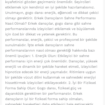
kıyafetinizi gözden geçirmeniz önemlidir. Seyircileri
etkilemek için kendinizi en iyi şekilde hazırlamalısınız.
Unutmayın, gogo dansı enerjik, eğlenceli ve dikkat çekici
olmayı gerektirir. Erkek Dansçıların Sahne Performansı
Nasıl Olmalı? Erkek dansçılar, gogo dansı gibi sahne
performanslarında izleyicileri etkilemek ve büyülemek
için özel bir dikkat ve yetenek gerektirir. Bu
performanslar, enerjik, çekici ve profesyonel bir şekilde
sunulmalıdır. İşte erkek dansçıların sahne
performanslarının nasıl olması gerektiği hakkında bazı
önemli ipuçları: 1. Enerjik Olun: Etkileyici bir sahne
performansı için enerji çok önemlidir. Dansçılar, yüksek
enerjili ve dinamik bir şekilde hareket etmeli, izleyicileri
hipnotize edecek bir enerji yaymalıdır. Ritimlere uygun
bir şekilde vücut dilini kullanmak ve sahnedeki enerjiyi
hissettirmek izleyicileri etkileyecektir. 2. İyi Bir Fiziksel
Forma Sahip Olun: Gogo dansı, fiziksel güç ve
dayanıklılık gerektiren bir performanstır. Erkek
dansçıların iyi bir fiziksel forma sahip olmaları,
sahnedeki hareketleri daha etkileyici hale getirecektir.