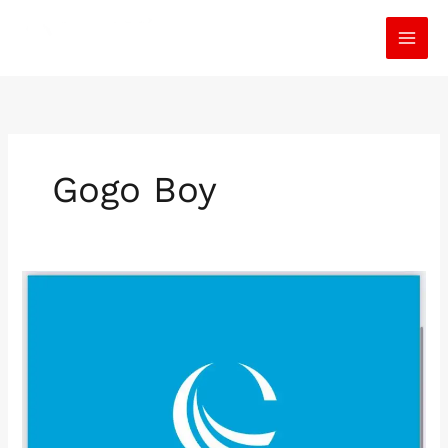
İçeriğe
atla
Gogo Boy
Gogo
girl
Gogo
Boy
Erkek
Dansçılar