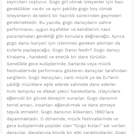
seyircileri coşturur. Gogo girl olmak isteyenler için bazı
gereklilikler vardır ve aynı şekilde gogo boy olmak
isteyenlerin de belirli bir hazırlık sürecinden geçmeleri
gerekmektedir. Bu yazıda, gogo dansçıların sahne
performansı, uygun kıyafetler ve kendilerini nasıl
pazarlamaları gerektiği gibi konulara değineceğiz. Ayrıca
gogo dansı kariyeri için izlenmesi gereken adımları da
sizlerle paylaşacağız. Gogo Dansı Nedir? Gogo dansçı
Kiralama , hareketli ve enerjik bir dans türüdür.
Genellikle gece kulüplerinde, barlarda veya müzik
festivallerinde performans gösteren dansçılar tarafından
sergilenir. Gogo dansçıları, canlı müzik ya da DJ’lerin
çaldığı müziklere eşlik ederek sahnede dans ederler.
Hızlı tempolu ve dikkat çekici hareketlerle, izleyicilere
eğlenceli bir görsel deneyim sunarlar. Gogo dansının
temel amacı, insanları eğlendirmek ve dans etmeye
teşvik etmektir. Gogo dansının kökenleri, 1960’lara
dayanmaktadır. O dönemde, müzik festivallerinde ve
gece kulüplerinde popüler olan “Gogo kızları” adı verilen
dansçılar, danslarıyla büyük bir etki yaratmışlardır. Gogo