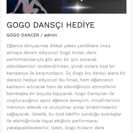
GOGO DANSÇI HEDİYE
GOGO DANCER
/
admin
Eğlence dünyasında dikkat çeken yeniliklere imza
atmaya devam ediyoruz! Gogo Kızlar, dans
performanslarıyla göz alıcı bir şov sunarak
etkinliklerinizi renklendirirken, şimdi sizlere özel bir
kampanya ile karşınızdayız. Üç Gogo kız dansçı alana bir
dansöz hediye ediyoruz! Bu fırsat, hem eğlencenin
kalitesini artıracak hem de etkinliğinizin atmosferini
bambaşka bir boyuta taşıyacak. Gogo Dansçıları ile
oluşturacağınız eşsiz eğlence deneyimi, misafirlerinizi
memnun edecek ve unutulmaz anılar biriktirmelerini
sağlayacak. Üstelik, bu özel teklifin sunduğu avantajlar
ile etkinliğinizde hayal ettiğiniz performansı
yakalayabileceksiniz. Gelin, Gogo Kızların dans