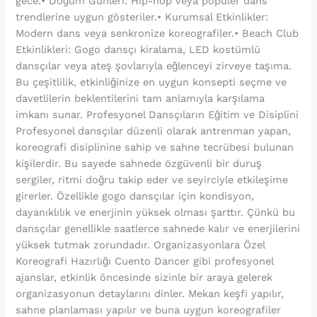
gece.• Doğum Günleri: Hip-hop veya popüler dans
trendlerine uygun gösteriler.• Kurumsal Etkinlikler:
Modern dans veya senkronize koreografiler.• Beach Club
Etkinlikleri: Gogo dansçı kiralama, LED kostümlü
dansçılar veya ateş şovlarıyla eğlenceyi zirveye taşıma.
Bu çeşitlilik, etkinliğinize en uygun konsepti seçme ve
davetlilerin beklentilerini tam anlamıyla karşılama
imkanı sunar. Profesyonel Dansçıların Eğitim ve Disiplini
Profesyonel dansçılar düzenli olarak antrenman yapan,
koreografi disiplinine sahip ve sahne tecrübesi bulunan
kişilerdir. Bu sayede sahnede özgüvenli bir duruş
sergiler, ritmi doğru takip eder ve seyirciyle etkileşime
girerler. Özellikle gogo dansçılar için kondisyon,
dayanıklılık ve enerjinin yüksek olması şarttır. Çünkü bu
dansçılar genellikle saatlerce sahnede kalır ve enerjilerini
yüksek tutmak zorundadır. Organizasyonlara Özel
Koreografi Hazırlığı Cuento Dancer gibi profesyonel
ajanslar, etkinlik öncesinde sizinle bir araya gelerek
organizasyonun detaylarını dinler. Mekan keşfi yapılır,
sahne planlaması yapılır ve buna uygun koreografiler