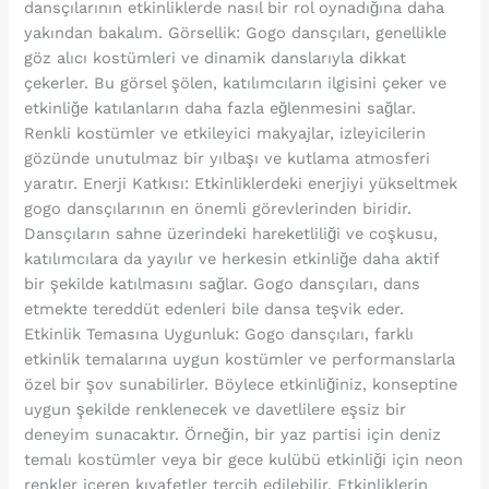
dansçılarının etkinliklerde nasıl bir rol oynadığına daha
yakından bakalım. Görsellik: Gogo dansçıları, genellikle
göz alıcı kostümleri ve dinamik danslarıyla dikkat
çekerler. Bu görsel şölen, katılımcıların ilgisini çeker ve
etkinliğe katılanların daha fazla eğlenmesini sağlar.
Renkli kostümler ve etkileyici makyajlar, izleyicilerin
gözünde unutulmaz bir yılbaşı ve kutlama atmosferi
yaratır. Enerji Katkısı: Etkinliklerdeki enerjiyi yükseltmek
gogo dansçılarının en önemli görevlerinden biridir.
Dansçıların sahne üzerindeki hareketliliği ve coşkusu,
katılımcılara da yayılır ve herkesin etkinliğe daha aktif
bir şekilde katılmasını sağlar. Gogo dansçıları, dans
etmekte tereddüt edenleri bile dansa teşvik eder.
Etkinlik Temasına Uygunluk: Gogo dansçıları, farklı
etkinlik temalarına uygun kostümler ve performanslarla
özel bir şov sunabilirler. Böylece etkinliğiniz, konseptine
uygun şekilde renklenecek ve davetlilere eşsiz bir
deneyim sunacaktır. Örneğin, bir yaz partisi için deniz
temalı kostümler veya bir gece kulübü etkinliği için neon
renkler içeren kıyafetler tercih edilebilir. Etkinliklerin