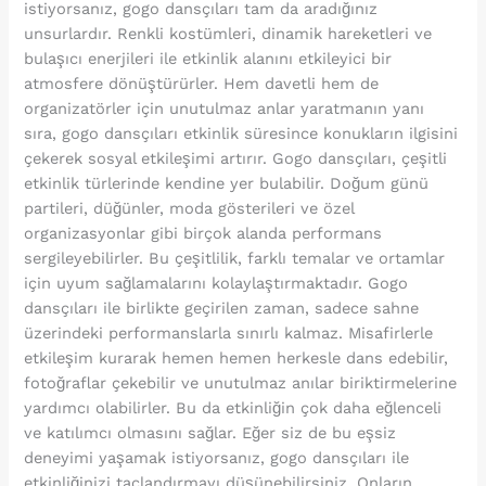
istiyorsanız, gogo dansçıları tam da aradığınız
unsurlardır. Renkli kostümleri, dinamik hareketleri ve
bulaşıcı enerjileri ile etkinlik alanını etkileyici bir
atmosfere dönüştürürler. Hem davetli hem de
organizatörler için unutulmaz anlar yaratmanın yanı
sıra, gogo dansçıları etkinlik süresince konukların ilgisini
çekerek sosyal etkileşimi artırır. Gogo dansçıları, çeşitli
etkinlik türlerinde kendine yer bulabilir. Doğum günü
partileri, düğünler, moda gösterileri ve özel
organizasyonlar gibi birçok alanda performans
sergileyebilirler. Bu çeşitlilik, farklı temalar ve ortamlar
için uyum sağlamalarını kolaylaştırmaktadır. Gogo
dansçıları ile birlikte geçirilen zaman, sadece sahne
üzerindeki performanslarla sınırlı kalmaz. Misafirlerle
etkileşim kurarak hemen hemen herkesle dans edebilir,
fotoğraflar çekebilir ve unutulmaz anılar biriktirmelerine
yardımcı olabilirler. Bu da etkinliğin çok daha eğlenceli
ve katılımcı olmasını sağlar. Eğer siz de bu eşsiz
deneyimi yaşamak istiyorsanız, gogo dansçıları ile
etkinliğinizi taçlandırmayı düşünebilirsiniz. Onların