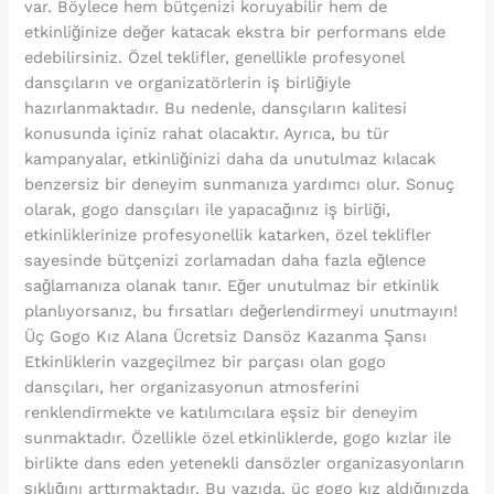
var. Böylece hem bütçenizi koruyabilir hem de
etkinliğinize değer katacak ekstra bir performans elde
edebilirsiniz. Özel teklifler, genellikle profesyonel
dansçıların ve organizatörlerin iş birliğiyle
hazırlanmaktadır. Bu nedenle, dansçıların kalitesi
konusunda içiniz rahat olacaktır. Ayrıca, bu tür
kampanyalar, etkinliğinizi daha da unutulmaz kılacak
benzersiz bir deneyim sunmanıza yardımcı olur. Sonuç
olarak, gogo dansçıları ile yapacağınız iş birliği,
etkinliklerinize profesyonellik katarken, özel teklifler
sayesinde bütçenizi zorlamadan daha fazla eğlence
sağlamanıza olanak tanır. Eğer unutulmaz bir etkinlik
planlıyorsanız, bu fırsatları değerlendirmeyi unutmayın!
Üç Gogo Kız Alana Ücretsiz Dansöz Kazanma Şansı
Etkinliklerin vazgeçilmez bir parçası olan gogo
dansçıları, her organizasyonun atmosferini
renklendirmekte ve katılımcılara eşsiz bir deneyim
sunmaktadır. Özellikle özel etkinliklerde, gogo kızlar ile
birlikte dans eden yetenekli dansözler organizasyonların
şıklığını arttırmaktadır. Bu yazıda, üç gogo kız aldığınızda