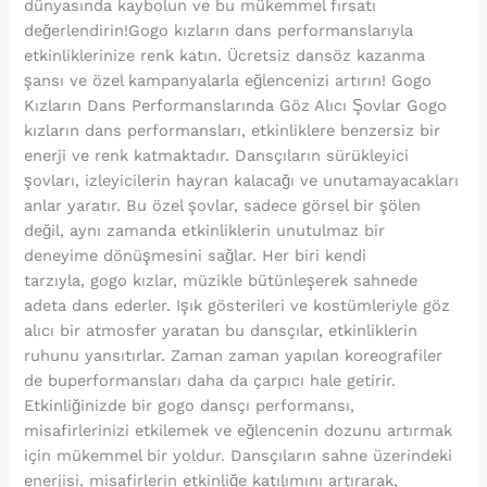
dünyasında kaybolun ve bu mükemmel fırsatı
değerlendirin!Gogo kızların dans performanslarıyla
etkinliklerinize renk katın. Ücretsiz dansöz kazanma
şansı ve özel kampanyalarla eğlencenizi artırın! Gogo
Kızların Dans Performanslarında Göz Alıcı Şovlar Gogo
kızların dans performansları, etkinliklere benzersiz bir
enerji ve renk katmaktadır. Dansçıların sürükleyici
şovları, izleyicilerin hayran kalacağı ve unutamayacakları
anlar yaratır. Bu özel şovlar, sadece görsel bir şölen
değil, aynı zamanda etkinliklerin unutulmaz bir
deneyime dönüşmesini sağlar. Her biri kendi
tarzıyla, gogo kızlar, müzikle bütünleşerek sahnede
adeta dans ederler. Işık gösterileri ve kostümleriyle göz
alıcı bir atmosfer yaratan bu dansçılar, etkinliklerin
ruhunu yansıtırlar. Zaman zaman yapılan koreografiler
de buperformansları daha da çarpıcı hale getirir.
Etkinliğinizde bir gogo dansçı performansı,
misafirlerinizi etkilemek ve eğlencenin dozunu artırmak
için mükemmel bir yoldur. Dansçıların sahne üzerindeki
enerjisi, misafirlerin etkinliğe katılımını artırarak,