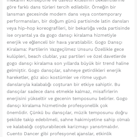
mekanın konseptine ve davetli kitlesinin beklentilerine
göre farklı dans türleri tercih edilebilir. Örneğin bir
lansman gecesinde modern dans veya contemporary
performansları, bir doğum günü partisinde latin dansları
veya hip-hop koreografileri, bir bekarlığa veda partisinde
ise oryantal ya da gogo dansçı kiralama hizmetiyle
enerjik ve eğlenceli bir hava yaratılabilir. Gogo Dansçı
Kiralama: Partilerin Vazgeçilmez Unsuru Özellikle gece
kulüpleri, beach clublar, yaz partileri ve özel davetlerde
gogo dansçı kiralama son yıllarda büyük bir trend haline
gelmiştir. Gogo dansçılar, sahneye getirdikleri enerjik
hareketler, göz alıcı kostümler ve ritme uygun
danslarıyla kalabalığı coşturan bir etkiye sahiptir. Bu
dansçılar sadece dans etmekle kalmaz, misafirlerin
enerjisini yükseltir ve gecenin temposunu belirler. Gogo
dansçı kiralama hizmetinde profesyonellik çok
önemlidir. Çünkü bu dansçılar, müzik temposunu doğru
şekilde takip edebilmeli, sahne hakimiyetine sahip olmalı
ve kalabalığı coşturabilecek karizmayı yansıtmalıdır.
Cuento Dancer gibi profesyonel ajanslar, etkinlik