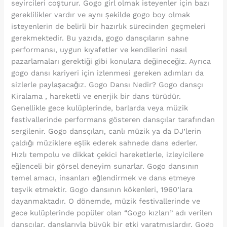
seyircileri coşturur. Gogo girl olmak isteyenler için bazı
gereklilikler vardır ve aynı şekilde gogo boy olmak
isteyenlerin de belirli bir hazırlık sürecinden geçmeleri
gerekmektedir. Bu yazıda, gogo dansçıların sahne
performansı, uygun kıyafetler ve kendilerini nasıl
pazarlamaları gerektiği gibi konulara değineceğiz. Ayrıca
gogo dansı kariyeri için izlenmesi gereken adımları da
sizlerle paylaşacağız. Gogo Dansı Nedir? Gogo dansçı
Kiralama , hareketli ve enerjik bir dans türüdür.
Genellikle gece kulüplerinde, barlarda veya müzik
festivallerinde performans gösteren dansçılar tarafından
sergilenir. Gogo dansçıları, canlı müzik ya da DJ’lerin
çaldığı müziklere eşlik ederek sahnede dans ederler.
Hızlı tempolu ve dikkat çekici hareketlerle, izleyicilere
eğlenceli bir görsel deneyim sunarlar. Gogo dansının
temel amacı, insanları eğlendirmek ve dans etmeye
teşvik etmektir. Gogo dansının kökenleri, 1960’lara
dayanmaktadır. O dönemde, müzik festivallerinde ve
gece kulüplerinde popüler olan “Gogo kızları” adı verilen
dansçılar, danslarıyla büyük bir etki yaratmışlardır. Gogo