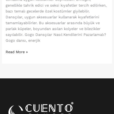
genellikle tahrik edici ve seksi kıyafetler tercih edilirken,
bazı temalı gecelerde özel kostümler giyilebilir.
Dansçılar, uygun aksesuarlar kullanarak kıyafetlerini
tamamlayabilirler. Bu aksesuarlar arasında büyük ve
parlak küpeler, boyundan asılan kolyeler ve bilezikler
sayılabilir. Gogo Dansçılar Nasıl Kendilerini Pazarlamalı?
Gogo dansı, enerjik
Read More »
Instagram