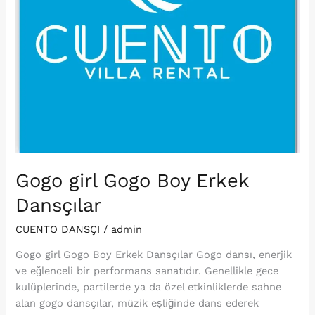
Gogo girl Gogo Boy Erkek
Dansçılar
CUENTO DANSÇI
/
admin
Gogo girl Gogo Boy Erkek Dansçılar Gogo dansı, enerjik
ve eğlenceli bir performans sanatıdır. Genellikle gece
kulüplerinde, partilerde ya da özel etkinliklerde sahne
alan gogo dansçılar, müzik eşliğinde dans ederek