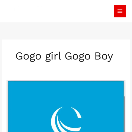
İçeriğe
atla
Gogo girl Gogo Boy
Gogo
girl
Gogo
Boy
Erkek
Dansçılar