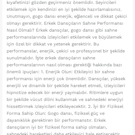
kıyafetinizi gözden geçirmeniz önemlidir. Seyircileri
etkilemek için kendinizi en iyi şekilde hazırlamalısınız.
Unutmayın, gogo dansı enerjik, eğlenceli ve dikkat çekici
olmayı gerektirir. Erkek Dansçıların Sahne Performansı
Nasıl Olmalı? Erkek dansçılar, gogo dansı gibi sahne
performanslarında izleyicileri etkilemek ve büyülemek
için özel bir dikkat ve yetenek gerektirir. Bu
performanslar, enerjik, çekici ve profesyonel bir şekilde
sunulmalıdır. İşte erkek dansçıların sahne
performanslarının nasıl olması gerektiği hakkında bazı
önemli ipuçları: 1. Enerjik Olun: Etkileyici bir sahne
performansı için enerji çok önemlidir. Dansçılar, yüksek
enerjili ve dinamik bir şekilde hareket etmeli, izleyicileri
hipnotize edecek bir enerji yaymalıdır. Ritimlere uygun
bir şekilde vücut dilini kullanmak ve sahnedeki enerjiyi
hissettirmek izleyicileri etkileyecektir. 2. İyi Bir Fiziksel
Forma Sahip Olun: Gogo dansı, fiziksel güç ve
dayanıklılık gerektiren bir performanstır. Erkek
dansçıların iyi bir fiziksel forma sahip olmaları,
sahnedeki hareketleri daha etkileyici hale getirecektir.