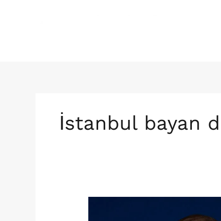
İçeriğe
atla
İstanbul bayan d
İstanbul
Bayan