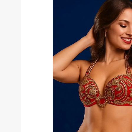
Dansçı
Kiralama:
Etkinliklerinize
Profesyonel
Dokunuş