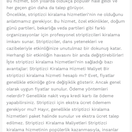
Bu hizmet, son yıllarda oldukça popüler hale geldi ve
her geçen gün daha da talep görüyor.
Öncelikle, striptizci kiralama hizmetleri‘nin ne olduğunu
anlatmamız gerekiyor. Bu hizmet, özel etkinlikler, doğum
günü partileri, bekarlığa veda partileri gibi farklı
organizasyonlar için profesyonel striptizcileri kiralama
imkanı sunar. Striptizciler, dans yetenekleri ve
cazibeleriyle etkinliğinize unutulmaz bir dokunuş katar.
Herhangi bir etkinliğin havasını bir anda değiştirebilirler!
İşte striptizci kiralama hizmetleri‘nin sağladığı bazı
avantajlar: Striptizci Kiralama Hizmeti Maliyet Bir
striptizci kiralama hizmeti hesaplı mı? Evet, fiyatlar
genellikle etkinliğe göre değişiklik gösterir. Ancak genel
olarak uygun fiyatlar sunulur. Ödeme yöntemleri
nelerdir? Genellikle nakit veya kredi kartı ile ödeme
yapabilirsiniz. Striptizci için ekstra ücret ödemem
gerekiyor mu? Hayır, genellikle striptizci kiralama
hizmetleri paket halinde sunulur ve ekstra ücret talep
edilmez. Striptizci Kiralama Maliyetleri Striptizci
kiralama hizmetinin popülerlik kazanmasıyla, insanlar