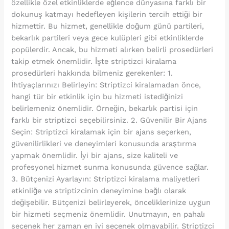
özellikle özel etkinliklerde eğlence dünyasına farklı bir
dokunuş katmayı hedefleyen kişilerin tercih ettiği bir
hizmettir. Bu hizmet, genellikle doğum günü partileri,
bekarlık partileri veya gece kulüpleri gibi etkinliklerde
popülerdir. Ancak, bu hizmeti alırken belirli prosedürleri
takip etmek önemlidir. İşte striptizci kiralama
prosedürleri hakkında bilmeniz gerekenler: 1.
İhtiyaçlarınızı Belirleyin: Striptizci kiralamadan önce,
hangi tür bir etkinlik için bu hizmeti istediğinizi
belirlemeniz önemlidir. Örneğin, bekarlık partisi için
farklı bir striptizci seçebilirsiniz. 2. Güvenilir Bir Ajans
Seçin: Striptizci kiralamak için bir ajans seçerken,
güvenilirlikleri ve deneyimleri konusunda araştırma
yapmak önemlidir. İyi bir ajans, size kaliteli ve
profesyonel hizmet sunma konusunda güvence sağlar.
3. Bütçenizi Ayarlayın: Striptizci kiralama maliyetleri
etkinliğe ve striptizcinin deneyimine bağlı olarak
değişebilir. Bütçenizi belirleyerek, önceliklerinize uygun
bir hizmeti seçmeniz önemlidir. Unutmayın, en pahalı
seçenek her zaman en iyi seçenek olmayabilir. Striptizci