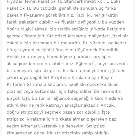
Fiyatlar Temel Paket xx TL Standart Paket xx TL Lüks
Paket xx TL Bu tabloda, genellikle sunulan üç farklı
paketin fiyatlarını görebilirsiniz. Tabii ki, her şirketin
farklı paketleri olabilir ve fiyatlar değişebilir, bu yüzden
doğru bilgiyi almak için tercih ettiğiniz şirketle iletişime
geçmek önemlidir. Striptizci kiralama maliyetleri, özel bir
etkinlik için harcanan bir masraftır. Bu yüzden, ne kadar
bütçe ayırabileceğinizi önceden düşünmek önemlidir.
Ancak unutmayın, harcadığınız paranın karşılığını
alacağınızdan emin olabilirsiniz. Eğlenceli, heyecan verici
bir deneyim için striptizci kiralama maliyetlerini gözden
çıkarmaya değebilir! Striptizci Kiralama için Seçim
Kriterleri Striptizci kiralama, özellikle özel etkinlikler,
partiler veya kutlamalar için talep edilen bir hizmettir.
Birçok kişi, bu tür bir eğlence seçeneğini tercih ederek
etkinliklerine renk katmayı amaçlamaktadır. Ancak,
doğru striptizciyi seçmek bazen zor olabilir. İşte
striptizci kiralama için dikkate almanız gereken bazı
seçim kriterleri. Yetenek ve deneyim: Striptizci
kiralamadan önce, bir striptizcinin sahip olduğu