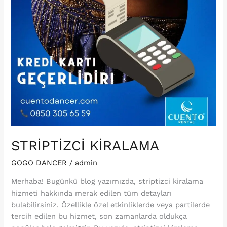
STRİPTİZCİ KİRALAMA
GOGO DANCER
/
admin
Merhaba! Bugünkü blog yazımızda, striptizci kiralama
hizmeti hakkında merak edilen tüm detayları
bulabilirsiniz. Özellikle özel etkinliklerde veya partilerde
tercih edilen bu hizmet, son zamanlarda oldukça