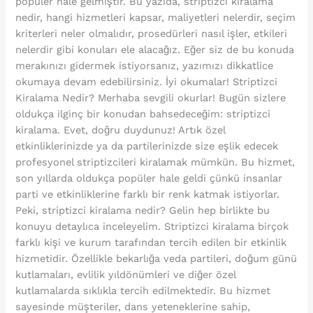
popüler hale gelmiştir. Bu yazıda, striptizci kiralama
nedir, hangi hizmetleri kapsar, maliyetleri nelerdir, seçim
kriterleri neler olmalıdır, prosedürleri nasıl işler, etkileri
nelerdir gibi konuları ele alacağız. Eğer siz de bu konuda
merakınızı gidermek istiyorsanız, yazımızı dikkatlice
okumaya devam edebilirsiniz. İyi okumalar! Striptizci
Kiralama Nedir? Merhaba sevgili okurlar! Bugün sizlere
oldukça ilginç bir konudan bahsedeceğim: striptizci
kiralama. Evet, doğru duydunuz! Artık özel
etkinliklerinizde ya da partilerinizde size eşlik edecek
profesyonel striptizcileri kiralamak mümkün. Bu hizmet,
son yıllarda oldukça popüler hale geldi çünkü insanlar
parti ve etkinliklerine farklı bir renk katmak istiyorlar.
Peki, striptizci kiralama nedir? Gelin hep birlikte bu
konuyu detaylıca inceleyelim. Striptizci kiralama birçok
farklı kişi ve kurum tarafından tercih edilen bir etkinlik
hizmetidir. Özellikle bekarlığa veda partileri, doğum günü
kutlamaları, evlilik yıldönümleri ve diğer özel
kutlamalarda sıklıkla tercih edilmektedir. Bu hizmet
sayesinde müşteriler, dans yeteneklerine sahip,