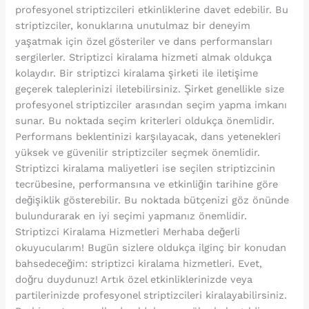
profesyonel striptizcileri etkinliklerine davet edebilir. Bu
striptizciler, konuklarına unutulmaz bir deneyim
yaşatmak için özel gösteriler ve dans performansları
sergilerler. Striptizci kiralama hizmeti almak oldukça
kolaydır. Bir striptizci kiralama şirketi ile iletişime
geçerek taleplerinizi iletebilirsiniz. Şirket genellikle size
profesyonel striptizciler arasından seçim yapma imkanı
sunar. Bu noktada seçim kriterleri oldukça önemlidir.
Performans beklentinizi karşılayacak, dans yetenekleri
yüksek ve güvenilir striptizciler seçmek önemlidir.
Striptizci kiralama maliyetleri ise seçilen striptizcinin
tecrübesine, performansına ve etkinliğin tarihine göre
değişiklik gösterebilir. Bu noktada bütçenizi göz önünde
bulundurarak en iyi seçimi yapmanız önemlidir.
Striptizci Kiralama Hizmetleri Merhaba değerli
okuyucularım! Bugün sizlere oldukça ilginç bir konudan
bahsedeceğim: striptizci kiralama hizmetleri. Evet,
doğru duydunuz! Artık özel etkinliklerinizde veya
partilerinizde profesyonel striptizcileri kiralayabilirsiniz.