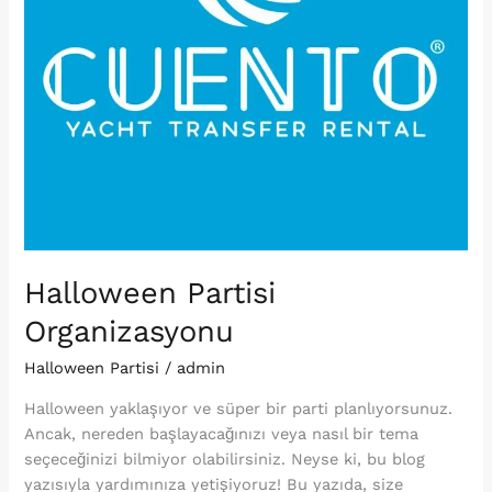
Halloween Partisi
Organizasyonu
Halloween Partisi
/
admin
Halloween yaklaşıyor ve süper bir parti planlıyorsunuz.
Ancak, nereden başlayacağınızı veya nasıl bir tema
seçeceğinizi bilmiyor olabilirsiniz. Neyse ki, bu blog
yazısıyla yardımınıza yetişiyoruz! Bu yazıda, size