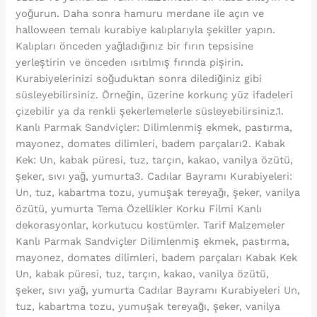
yoğurun. Daha sonra hamuru merdane ile açın ve
halloween temalı kurabiye kalıplarıyla şekiller yapın.
Kalıpları önceden yağladığınız bir fırın tepsisine
yerleştirin ve önceden ısıtılmış fırında pişirin.
Kurabiyelerinizi soğuduktan sonra dilediğiniz gibi
süsleyebilirsiniz. Örneğin, üzerine korkunç yüz ifadeleri
çizebilir ya da renkli şekerlemelerle süsleyebilirsiniz.1.
Kanlı Parmak Sandviçler: Dilimlenmiş ekmek, pastırma,
mayonez, domates dilimleri, badem parçaları2. Kabak
Kek: Un, kabak püresi, tuz, tarçın, kakao, vanilya özütü,
şeker, sıvı yağ, yumurta3. Cadılar Bayramı Kurabiyeleri:
Un, tuz, kabartma tozu, yumuşak tereyağı, şeker, vanilya
özütü, yumurta Tema Özellikler Korku Filmi Kanlı
dekorasyonlar, korkutucu kostümler. Tarif Malzemeler
Kanlı Parmak Sandviçler Dilimlenmiş ekmek, pastırma,
mayonez, domates dilimleri, badem parçaları Kabak Kek
Un, kabak püresi, tuz, tarçın, kakao, vanilya özütü,
şeker, sıvı yağ, yumurta Cadılar Bayramı Kurabiyeleri Un,
tuz, kabartma tozu, yumuşak tereyağı, şeker, vanilya