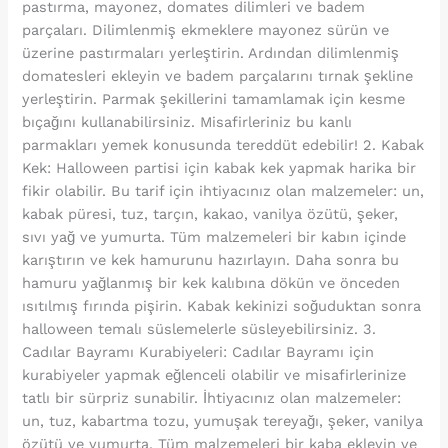
pastırma, mayonez, domates dilimleri ve badem
parçaları. Dilimlenmiş ekmeklere mayonez sürün ve
üzerine pastırmaları yerleştirin. Ardından dilimlenmiş
domatesleri ekleyin ve badem parçalarını tırnak şekline
yerleştirin. Parmak şekillerini tamamlamak için kesme
bıçağını kullanabilirsiniz. Misafirleriniz bu kanlı
parmakları yemek konusunda tereddüt edebilir! 2. Kabak
Kek: Halloween partisi için kabak kek yapmak harika bir
fikir olabilir. Bu tarif için ihtiyacınız olan malzemeler: un,
kabak püresi, tuz, tarçın, kakao, vanilya özütü, şeker,
sıvı yağ ve yumurta. Tüm malzemeleri bir kabın içinde
karıştırın ve kek hamurunu hazırlayın. Daha sonra bu
hamuru yağlanmış bir kek kalıbına dökün ve önceden
ısıtılmış fırında pişirin. Kabak kekinizi soğuduktan sonra
halloween temalı süslemelerle süsleyebilirsiniz. 3.
Cadılar Bayramı Kurabiyeleri: Cadılar Bayramı için
kurabiyeler yapmak eğlenceli olabilir ve misafirlerinize
tatlı bir sürpriz sunabilir. İhtiyacınız olan malzemeler:
un, tuz, kabartma tozu, yumuşak tereyağı, şeker, vanilya
özütü ve yumurta. Tüm malzemeleri bir kaba ekleyin ve