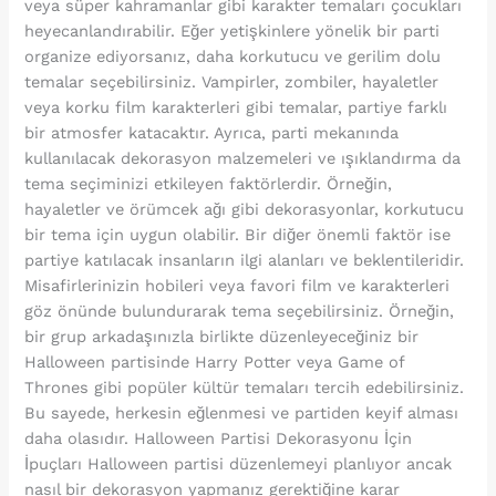
veya süper kahramanlar gibi karakter temaları çocukları
heyecanlandırabilir. Eğer yetişkinlere yönelik bir parti
organize ediyorsanız, daha korkutucu ve gerilim dolu
temalar seçebilirsiniz. Vampirler, zombiler, hayaletler
veya korku film karakterleri gibi temalar, partiye farklı
bir atmosfer katacaktır. Ayrıca, parti mekanında
kullanılacak dekorasyon malzemeleri ve ışıklandırma da
tema seçiminizi etkileyen faktörlerdir. Örneğin,
hayaletler ve örümcek ağı gibi dekorasyonlar, korkutucu
bir tema için uygun olabilir. Bir diğer önemli faktör ise
partiye katılacak insanların ilgi alanları ve beklentileridir.
Misafirlerinizin hobileri veya favori film ve karakterleri
göz önünde bulundurarak tema seçebilirsiniz. Örneğin,
bir grup arkadaşınızla birlikte düzenleyeceğiniz bir
Halloween partisinde Harry Potter veya Game of
Thrones gibi popüler kültür temaları tercih edebilirsiniz.
Bu sayede, herkesin eğlenmesi ve partiden keyif alması
daha olasıdır. Halloween Partisi Dekorasyonu İçin
İpuçları Halloween partisi düzenlemeyi planlıyor ancak
nasıl bir dekorasyon yapmanız gerektiğine karar