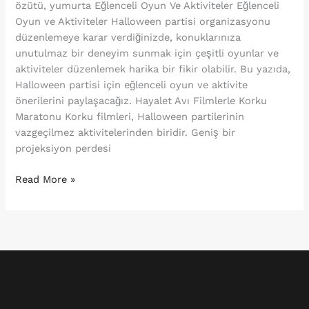
özütü, yumurta Eğlenceli Oyun Ve Aktiviteler Eğlenceli
Oyun ve Aktiviteler Halloween partisi organizasyonu
düzenlemeye karar verdiğinizde, konuklarınıza
unutulmaz bir deneyim sunmak için çeşitli oyunlar ve
aktiviteler düzenlemek harika bir fikir olabilir. Bu yazıda,
Halloween partisi için eğlenceli oyun ve aktivite
önerilerini paylaşacağız. Hayalet Avı Filmlerle Korku
Maratonu Korku filmleri, Halloween partilerinin
vazgeçilmez aktivitelerinden biridir. Geniş bir
projeksiyon perdesi
Read More »