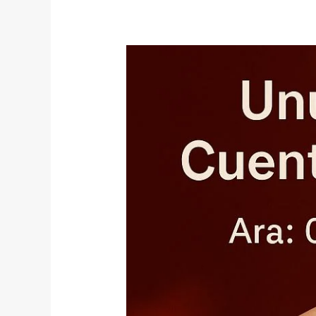
Cuento
Dancer
ile
Dansöz
ve
Oryantal
Kiralama:
Türkiye’de
Eğlencenin
Vazgeçilmezi