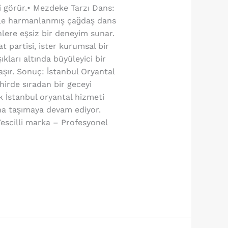
gi görür.• Mezdeke Tarzı Dans:
iyle harmanlanmış çağdaş dans
nlere eşsiz bir deneyim sunar.
t partisi, ister kurumsal bir
kları altında büyüleyici bir
aşır. Sonuç: İstanbul Oryantal
ehirde sıradan bir geceyi
k İstanbul oryantal hizmeti
ona taşımaya devam ediyor.
scilli marka – Profesyonel