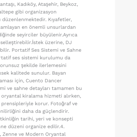
antaşı, Kadıköy, Ataşehir, Beykoz,
altepe gibi organizasyon
 düzenlenmektedir. Kıyafetler,
amamlayan en önemli unsurlardan
diğinde seyirciler büyülenir.Ayrıca
lleştirebilir.İstek üzerine, DJ
ilir. Portatif Ses Sistemi ve Sahne
rtatif ses sistemi kurulumu da
sorunsuz şekilde ilerlemesini
üksek kalitede sunulur. Bayan
şaması için, Cuento Dancer
çimi ve sahne detayları tamamen bu
da oryantal kiralama hizmeti alırken,
 prensipleriyle korur. Fotoğraf ve
lirliğini daha da güçlendirir.
inliğin tarihi, yeri ve konsepti
ne düzeni organize edilir.4.
ke, Zenne ve Modern Oryantal