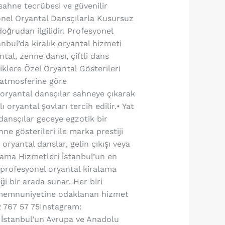
sahne tecrübesi ve güvenilir
yonel Oryantal Dansçılarla Kusursuz
oğrudan ilgilidir. Profesyonel
anbul’da kiralık oryantal hizmeti
tal, zenne dansı, çiftli dans
iklere Özel Oryantal Gösterileri
n atmosferine göre
l oryantal dansçılar sahneye çıkarak
 oryantal şovları tercih edilir.• Yat
dansçılar geceye egzotik bir
e gösterileri ile marka prestiji
oryantal danslar, gelin çıkışı veya
alama Hizmetleri İstanbul’un en
 profesyonel oryantal kiralama
 bir arada sunar. Her biri
i memnuniyetine odaklanan hizmet
32 767 57 75Instagram:
İstanbul’un Avrupa ve Anadolu