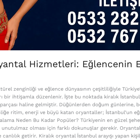
ryantal Hizmetleri: Eğlencenin 
türel zenginliği ve eğlence dünyasının çeşitliliğiyle Türkiye
ı bir ihtişamla düzenlenir. İşte bu noktada kiralık İstanbul
parçası haline gelmiştir. Düğünlerden doğum günlerine, be
liğe ritim, enerji ve büyü katan oryantaller; İstanbul’un 
iralama Neden Bu Kadar Popüler? Türkiyenin en güzel şeheri
in unutulmaz olması için farklı dokunuşlar gerekir. Oryanta
anlılık getirir. Kiralık oryantal İstanbul arayışı yapan kişil