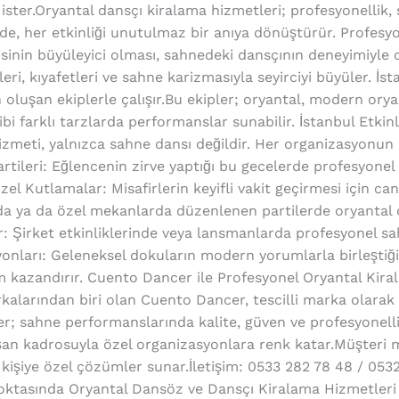
ister.Oryantal dansçı kiralama hizmetleri; profesyonellik, 
nde, her etkinliği unutulmaz bir anıya dönüştürür. Profes
sinin büyüleyici olması, sahnedeki dansçının deneyimiyle d
ri, kıyafetleri ve sahne karizmasıyla seyirciyi büyüler. İst
 oluşan ekiplerle çalışır.Bu ekipler; oryantal, modern oryan
bi farklı tarzlarda performanslar sunabilir. İstanbul Etkinl
 hizmeti, yalnızca sahne dansı değildir. Her organizasyonu
 Partileri: Eğlencenin zirve yaptığı bu gecelerde profesyone
el Kutlamalar: Misafirlerin keyifli vakit geçirmesi için canlı
ı’nda ya da özel mekanlarda düzenlenen partilerde oryantal 
 Şirket etkinliklerinde veya lansmanlarda profesyonel sahn
yonları: Geleneksel dokuların modern yorumlarla birleştiği 
lam kazandırır. Cuento Dancer ile Profesyonel Oryantal Kir
alarından biri olan Cuento Dancer, tescilli marka olarak
 sahne performanslarında kalite, güven ve profesyonelliği
uşan kadrosuyla özel organizasyonlara renk katar.Müşter
in kişiye özel çözümler sunar.İletişim: 0533 282 78 48 / 05
ktasında Oryantal Dansöz ve Dansçı Kiralama Hizmetleri 