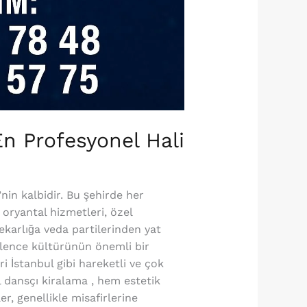
En Profesyonel Hali
’nin kalbidir. Bu şehirde her
 oryantal hizmetleri, özel
karlığa veda partilerinden yat
eğlence kültürünün önemli bir
 İstanbul gibi hareketli ve çok
l dansçı kiralama , hem estetik
er, genellikle misafirlerine