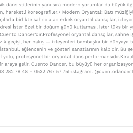
sik dans stillerinin yanı sıra modern yorumlar da büyük il
, hareketli koreografiler.• Modern Oryantal: Batı müziğ
ılarla birlikte sahne alan erkek oryantal dansçılar, izleye
esi İster özel bir doğum günü kutlaması, ister lüks bir ya
uento Dancer’dır.Profesyonel oryantal dansçılar, sahne ışı
zik geçişi, her bakış — izleyenleri bambaşka bir dünyaya t
İstanbul, eğlencenin ve gösteri sanatlarının kalbidir. Bu ş
 yolu, profesyonel bir oryantal dans performansıdır.Kiralı
m bir araya gelir. Cuento Dancer, bu büyüyü her organizasy
33 282 78 48 – 0532 767 57 75Instagram: @cuentodancerTe