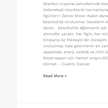
İstanbul oryantal sahnelerinde kla
Geleneksel müziklerle harmanlanan
figürleri.• Zenne Show: Kadın dansç
İstanbul’da Unutulmaz Gecelerin Adr
davet… İstanbul’da eğlencenin adı C
atmosfer yaratır. Her figür, her mü
Kiralama ile Etkileyici Bir Deneyim 
unutulmaz hale getirmenin en zarif
sayesinde; enerji, estetik ve riti
Rezervasyon için hemen arayın:05
Hizmet – Cuento Dancer
Read More »