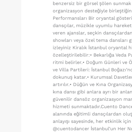
benzersiz bir görsel şölen sunmak 
organizasyon desteğiyle birleştiği
Performansları Bir oryantal gösteri
dansçılar, müzikle uyumlu hareketle
veren ajanslar, seçkin dansçılardan
showları veya özel tema dansları gi
izleyiniz Kiralık İstanbul oryantal
özelleştirilebilir:• Bekarlığa Veda
ritmi belirler.• Doğum Günleri ve Öz
ve Villa Partileri: İstanbul Boğaz
dokunuş katar.• Kurumsal Davetler:
artırılır.• Düğün ve Kına Organizas
kına dansı gibi anlara ayrı bir an
güvenilir dansöz organizasyon mark
hizmeti sunmaktadır.Cuento Dancer;
alanında eğitimli dansçılardan ol
anlayışı sayesinde, her etkinlik iç
@cuentodancer İstanbul’un Her No