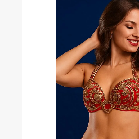
Oryantal
Hizmetleri:
Eğlencenin
En
Profesyonel
Hali