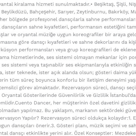
antal kiralama hizmeti sunulmaktadır.• Beşiktaş, Şişli, Niş
Beylikdüzü, Bahçeşehir, Sarıyer, Zeytinburnu, Bakırköy, M
er bölgede profesyonel dansçılarla sahne performansları
dansçıların sahne kıyafetleri, performansın estetiğini t
umaşlar ve oryantal müziğe uygun koreografiler bir araya gel
ına göre dansçı kıyafetleri ve sahne dekorlarını da kişise
erküsyon performansları veya grup koreografileri de ekleneb
lama hizmetlerinde, ses sistemi olmayan mekanlar için po
es sistemi veya taşınabilir ses ekipmanlarıyla etkinliğin 
da, ister teknede, ister açık alanda olsun; gösteri daima y
ilerin tüm süreç boyunca konforlu bir iletişim deneyimi ya
temsilci görev almaktadır. Rezervasyon süreci, dansçı se
r. Oryantal Gösterilerinde Güvenilirlik ve Gizlilik İstanbul’
emlidir.Cuento Dancer, her müşterinin özel davetini gizlilik
 olmadan yapılmaz. Bu yaklaşım, markanın sektördeki güveni
ervasyon Yapılır? Rezervasyon süreci oldukça kolaydır:1. Etk
ygun dansçıları önerir.3. Gösteri planı, müzik seçimi ve sah
ntal dansçı etkinlikte yerini alır. Özel Konseptler: Mezde