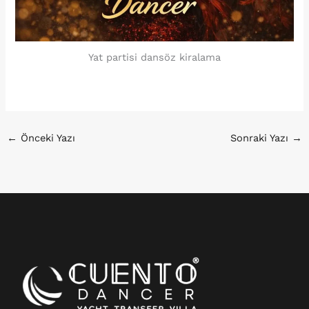
Yat partisi dansöz kiralama
←
Önceki Yazı
Sonraki Yazı
→
Instagram