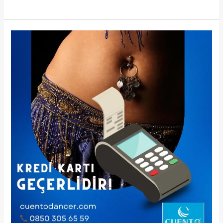
YILBAŞI
ŞİRKET
EĞLENCESİ
DANSÖZ