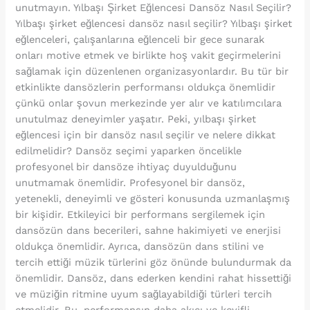
unutmayın. Yılbaşı Şirket Eğlencesi Dansöz Nasıl Seçilir?
Yılbaşı şirket eğlencesi dansöz nasıl seçilir? Yılbaşı şirket
eğlenceleri, çalışanlarına eğlenceli bir gece sunarak
onları motive etmek ve birlikte hoş vakit geçirmelerini
sağlamak için düzenlenen organizasyonlardır. Bu tür bir
etkinlikte dansözlerin performansı oldukça önemlidir
çünkü onlar şovun merkezinde yer alır ve katılımcılara
unutulmaz deneyimler yaşatır. Peki, yılbaşı şirket
eğlencesi için bir dansöz nasıl seçilir ve nelere dikkat
edilmelidir? Dansöz seçimi yaparken öncelikle
profesyonel bir dansöze ihtiyaç duyulduğunu
unutmamak önemlidir. Profesyonel bir dansöz,
yetenekli, deneyimli ve gösteri konusunda uzmanlaşmış
bir kişidir. Etkileyici bir performans sergilemek için
dansözün dans becerileri, sahne hakimiyeti ve enerjisi
oldukça önemlidir. Ayrıca, dansözün dans stilini ve
tercih ettiği müzik türlerini göz önünde bulundurmak da
önemlidir. Dansöz, dans ederken kendini rahat hissettiği
ve müziğin ritmine uyum sağlayabildiği türleri tercih