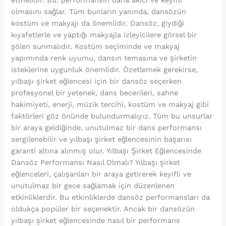
etmelidir. Bu, performansın daha akıcı ve keyifli
olmasını sağlar. Tüm bunların yanında, dansözün
kostüm ve makyajı da önemlidir. Dansöz, giydiği
kıyafetlerle ve yaptığı makyajla izleyicilere görsel bir
şölen sunmalıdır. Kostüm seçiminde ve makyaj
yapımında renk uyumu, dansın temasına ve şirketin
isteklerine uygunluk önemlidir. Özetlemek gerekirse,
yılbaşı şirket eğlencesi için bir dansöz seçerken
profesyonel bir yetenek, dans becerileri, sahne
hakimiyeti, enerji, müzik tercihi, kostüm ve makyaj gibi
faktörleri göz önünde bulundurmalıyız. Tüm bu unsurlar
bir araya geldiğinde, unutulmaz bir dans performansı
sergilenebilir ve yılbaşı şirket eğlencesinin başarısı
garanti altına alınmış olur. Yılbaşı Şirket Eğlencesinde
Dansöz Performansı Nasıl Olmalı? Yılbaşı şirket
eğlenceleri, çalışanları bir araya getirerek keyifli ve
unutulmaz bir gece sağlamak için düzenlenen
etkinliklerdir. Bu etkinliklerde dansöz performansları da
oldukça popüler bir seçenektir. Ancak bir dansözün
yılbaşı şirket eğlencesinde nasıl bir performans