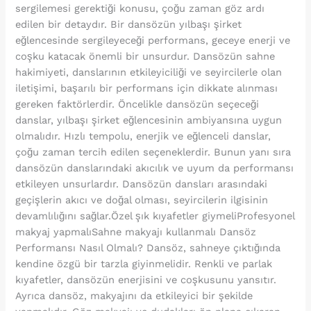
sergilemesi gerektiği konusu, çoğu zaman göz ardı
edilen bir detaydır. Bir dansözün yılbaşı şirket
eğlencesinde sergileyeceği performans, geceye enerji ve
coşku katacak önemli bir unsurdur. Dansözün sahne
hakimiyeti, danslarının etkileyiciliği ve seyircilerle olan
iletişimi, başarılı bir performans için dikkate alınması
gereken faktörlerdir. Öncelikle dansözün seçeceği
danslar, yılbaşı şirket eğlencesinin ambiyansına uygun
olmalıdır. Hızlı tempolu, enerjik ve eğlenceli danslar,
çoğu zaman tercih edilen seçeneklerdir. Bunun yanı sıra
dansözün danslarındaki akıcılık ve uyum da performansı
etkileyen unsurlardır. Dansözün dansları arasındaki
geçişlerin akıcı ve doğal olması, seyircilerin ilgisinin
devamlılığını sağlar.Özel şık kıyafetler giymeliProfesyonel
makyaj yapmalıSahne makyajı kullanmalı Dansöz
Performansı Nasıl Olmalı? Dansöz, sahneye çıktığında
kendine özgü bir tarzla giyinmelidir. Renkli ve parlak
kıyafetler, dansözün enerjisini ve coşkusunu yansıtır.
Ayrıca dansöz, makyajını da etkileyici bir şekilde