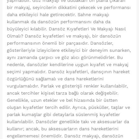
yapmalıdır. Göz makyajı ve dudakları ön plana çıkaran
bir makyaj, seyircilerin dikkatini çekecek ve performansı
daha etkileyici hale getirecektir. Sahne makyajı
kullanmak da dansözün performansını daha da
büyüleyici kılabilir. Dansöz Kıyafetleri Ve Makyajı Nasıl
Olmalı? Dansöz kıyafetleri ve makyajı, bir dansözün
performansının önemli bir parçasıdır. Dansözler,
gösterileriyle izleyicilere etkileyici bir deneyim sunarken,
aynı zamanda çarpıcı ve göz alıcı görünmelidirler. Bu
nedenle, dansözler kendilerine uygun kıyafet ve makyaj
seçimi yapmalıdır. Dansöz kıyafetleri, dansçının hareket
özgürlüğünü sağlamalı ve dans hareketlerini
vurgulamalıdır. Parlak ve gösterişli renkler kullanılabilir,
ancak tercihler kişisel tarza bağlı olarak değişebilir.
Genellikle, uzun etekler ve bel hizasında bir üstten
oluşan kıyafetler tercih edilir. Ayrıca, püsküller, taşlar ve
parlak kumaşlar gibi detaylarla süslenmiş kıyafetler
kullanılabilir. Dansözler genellikle takı ve aksesuarlar da
kullanır; ancak, bu aksesuarların dans hareketlerini
engellememesi önemlidir. Dansöz makyajı, dansözün