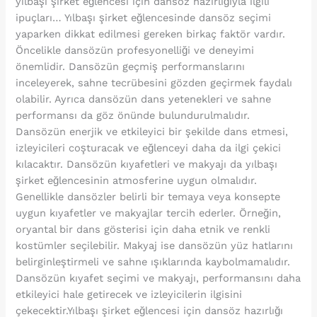
yılbaşı şirket eğlencesi için dansöz hazırlığıyla ilgili
ipuçları… Yılbaşı şirket eğlencesinde dansöz seçimi
yaparken dikkat edilmesi gereken birkaç faktör vardır.
Öncelikle dansözün profesyonelliği ve deneyimi
önemlidir. Dansözün geçmiş performanslarını
inceleyerek, sahne tecrübesini gözden geçirmek faydalı
olabilir. Ayrıca dansözün dans yetenekleri ve sahne
performansı da göz önünde bulundurulmalıdır.
Dansözün enerjik ve etkileyici bir şekilde dans etmesi,
izleyicileri coşturacak ve eğlenceyi daha da ilgi çekici
kılacaktır. Dansözün kıyafetleri ve makyajı da yılbaşı
şirket eğlencesinin atmosferine uygun olmalıdır.
Genellikle dansözler belirli bir temaya veya konsepte
uygun kıyafetler ve makyajlar tercih ederler. Örneğin,
oryantal bir dans gösterisi için daha etnik ve renkli
kostümler seçilebilir. Makyaj ise dansözün yüz hatlarını
belirginleştirmeli ve sahne ışıklarında kaybolmamalıdır.
Dansözün kıyafet seçimi ve makyajı, performansını daha
etkileyici hale getirecek ve izleyicilerin ilgisini
çekecektir.Yılbaşı şirket eğlencesi için dansöz hazırlığı