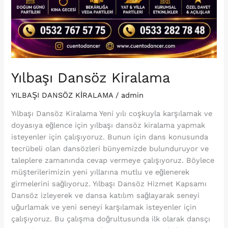
Yılbaşı Dansöz Kiralama
YILBAŞI DANSÖZ KİRALAMA
/
admin
Yılbaşı Dansöz Kiralama Yeni yılı coşkuyla karşılamak ve
doyasıya eğlence için yılbaşı dansöz kiralama yapmak
isteyenler için çalışıyoruz. Bunun için dans konusunda
tecrübeli olan dansözleri bünyemizde bulunduruyor ve
taleplere zamanında cevap vermeye çalışıyoruz. Böylece
müşterilerimizin yeni yıllarına mutlu ve eğlenerek
girmelerini sağlıyoruz. Yılbaşı Dansöz Hizmet Kapsamı
Dansöz izleyerek ve dansa katılım sağlayarak seneyi
uğurlamak ve yeni seneyi karşılamak isteyenler için
çalışıyoruz. Bu çalışma doğrultusunda ilk olarak dansçı